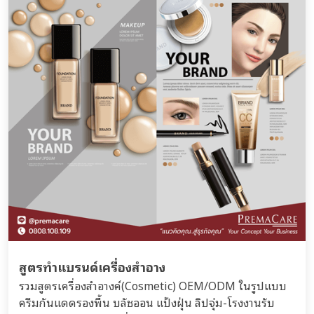
สูตรทำแบรนด์เครื่องสำอาง
รวมสูตรเครื่องสำอางค์(Cosmetic) OEM/ODM ในรูปแบบ
ครีมกันแดดรองพื้น บลัชออน แป้งฝุ่น ลิปจุ่ม-โรงงานรับ