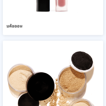
บลัชออน