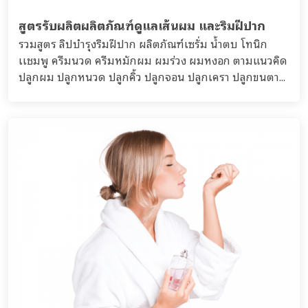
สูตรรับผลิตผลิตภัณฑ์ดูแลเส้นผม และริมฝีปาก
รวมสูตร ลิปบำรุงริมฝีปาก ผลิตภัณฑ์เซรั่ม น้ำตบ โทนิก
เเชมพู ครีมนวด ครีมหมักผม ผมร่วง ผมหงอก ตามแนวคิด
ปลูกผม ปลูกหนวด ปลูกคิ้ว ปลูกจอน ปลูกเครา ปลูกขนตา...