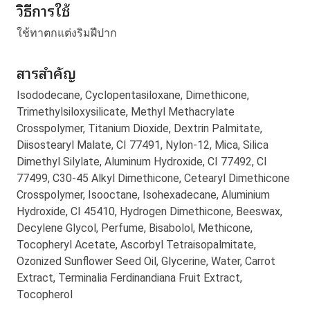
วิธีการใช้
ใช้ทาตกแต่งริมฝีปาก
สารสำคัญ
Isododecane, Cyclopentasiloxane, Dimethicone,
Trimethylsiloxysilicate, Methyl Methacrylate
Crosspolymer, Titanium Dioxide, Dextrin Palmitate,
Diisostearyl Malate, CI 77491, Nylon-12, Mica, Silica
Dimethyl Silylate, Aluminum Hydroxide, CI 77492, CI
77499, C30-45 Alkyl Dimethicone, Cetearyl Dimethicone
Crosspolymer, Isooctane, Isohexadecane, Aluminium
Hydroxide, CI 45410, Hydrogen Dimethicone, Beeswax,
Decylene Glycol, Perfume, Bisabolol, Methicone,
Tocopheryl Acetate, Ascorbyl Tetraisopalmitate,
Ozonized Sunflower Seed Oil, Glycerine, Water, Carrot
Extract, Terminalia Ferdinandiana Fruit Extract,
Tocopherol