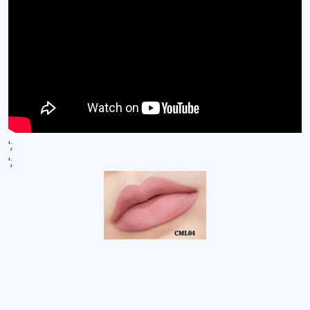
';
';