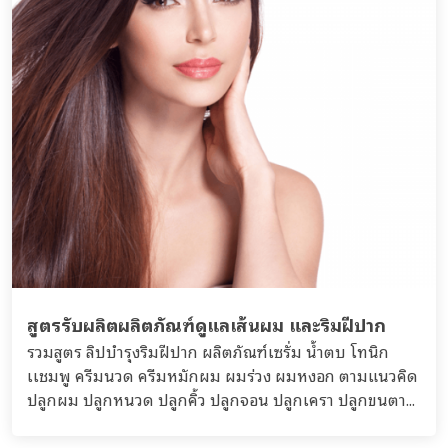
สูตรรับผลิตผลิตภัณฑ์ดูแลเส้นผม และริมฝีปาก
รวมสูตร ลิปบำรุงริมฝีปาก ผลิตภัณฑ์เซรั่ม น้ำตบ โทนิก
เเชมพู ครีมนวด ครีมหมักผม ผมร่วง ผมหงอก ตามแนวคิด
ปลูกผม ปลูกหนวด ปลูกคิ้ว ปลูกจอน ปลูกเครา ปลูกขนตา...