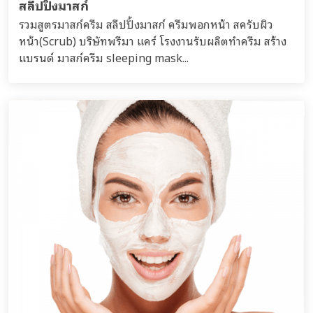
สลีปปิ้งมาสก์
รวมสูตรมาสก์ครีม สลีปปิ้งมาสก์ ครีมพอกหน้า สครับผิว
หน้า(Scrub) บริษัทพรีมา แคร์ โรงงานรับผลิตทำครีม สร้าง
แบรนด์ มาสก์ครีม sleeping mask...