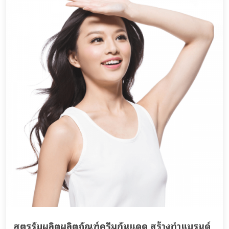
สูตรรับผลิตผลิตภัณฑ์ครีมกันแดด สร้างทำแบรนด์