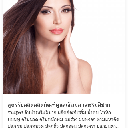
สูตรรับผลิตผลิตภัณฑ์ดูแลเส้นผม และริมฝีปาก
รวมสูตร ลิปบำรุงริมฝีปาก ผลิตภัณฑ์เซรั่ม น้ำตบ โทนิก
เเชมพู ครีมนวด ครีมหมักผม ผมร่วง ผมหงอก ตามแนวคิด
ปลูกผม ปลูกหนวด ปลูกคิ้ว ปลูกจอน ปลูกเครา ปลูกขนตา...