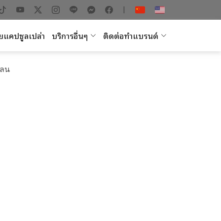
|
ยแคปซูลเปล่า
บริการอื่นๆ
ติดต่อทำแบรนด์
เลน