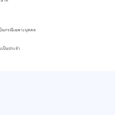
 นาที
เป็นกรณีเฉพาะบุคคล
มเป็นประจำ