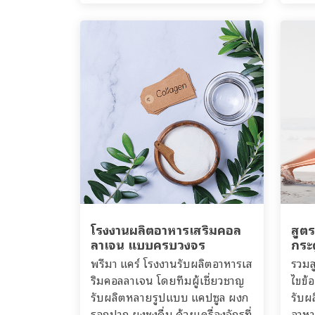
โรงงานผลิตอาหารเสริมคอล
สูต
ลาเจน แบบครบวงจร
กระด
พรีมา แคร์ โรงงานรับผลิตอาหารเส
รวมส
ริมคอลลาเจน โดยทีมผู้เชี่ยวชาญ
ไขข้อ
รับผลิตหลายรูปแบบ แคปซูล ผงก
รับผ
รอกปาก ผงชงดื่ม ด้วยเครื่องจักรที่
อาหาร