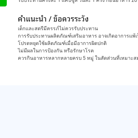
รับประทานครั้งละ 1 แคปซูล วันละ 1 ครั้ง ก่อนอาหาร 20
คำแนะนำ / ข้อควรระวัง
เด็กและสตรีมีครรภ์ไม่ควรรับประทาน
การรับประทานผลิตภัณฑ์เสริมอาหาร อาจเกิดอาการแพ้
โปรดหยุดใช้ผลิตภัณฑ์เมื่อมีอาการผิดปกติ
ไม่มีผลในการป้องกัน หรือรักษาโรค
ควรกินอาหารหลากหลายครบ 5 หมู่ ในสัดส่วนที่เหมาะส