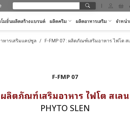
e
|
โมชั่นผลิตสร้างแบรนด์
ผลิตครีม
ผลิตอาหารเสริม
จำหน่า
อาหารเสริมแคปซูล
F-FMP 07 : ผลิตภัณฑ์เสริมอาหาร ไฟโต ส
F-FMP 07
ผลิตภัณฑ์เสริมอาหาร ไฟโต สเลน
PHYTO SLEN