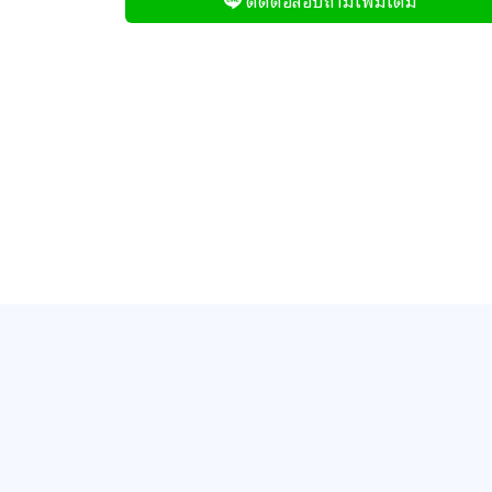
ติดต่อสอบถามเพิ่มเติม