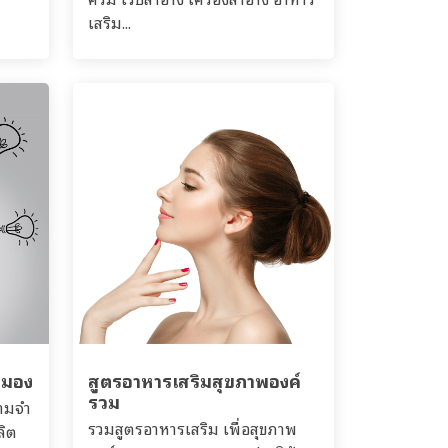
เสริม...
สมอง
สูตรอาหารเสริมสุขภาพองค์
รวม
ามจำ
รวมสูตรอาหารเสริม เพื่อสุขภาพ
ลิต