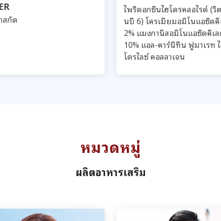
ER
ไพริดอกซีนไฮโดรคลอไรด์ (วิต
กสกัด
นบี 6) โครเมียมอมิโนแอซิดค
2% แมงกานีสอมิโนแอซิดคีเ
10% แอล-คาร์นิทีน ฟูมาเรท 
โดรไลซ์ คอลลาเจน
หมวดหมู่
ผลิตอาหารเสริม