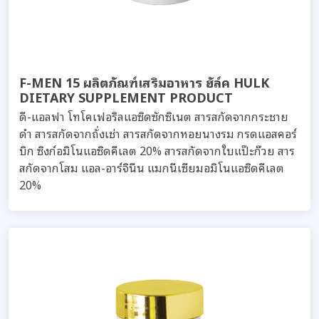
F-MEN 15 ผลิตภัณฑ์เสริมอาหาร ฮัล์ค HULK
DIETARY SUPPLEMENT PRODUCT
ดี-แอลฟา โทโคเฟอริลแอซิดซักซิเนต สารสกัดจากกระชาย
ดำ สารสกัดจากถั่งเช่า สารสกัดจากหอยนางรม กรดแอสคอร์
บิก ซิงก์อมิโนแอซิดคีเลต 20% สารสกัดจากใบแป๊ะก๊วย สาร
สกัดจากโสม แอล-อาร์จินีน แมกนีเซียมอมิโนแอซิดคีเลต
20%