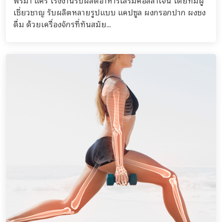
พรีมา แคร์ โรงงานรับผลิตอาหารเสริมคอลลาเจน โดยทีมผู้
เชี่ยวชาญ รับผลิตหลายรูปแบบ แคปซูล ผงกรอกปาก ผงชง
ดื่ม ด้วยเครื่องจักรที่ทันสมัย...