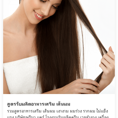
สูตรรับผลิตอาหารเสริม เส้นผม
รวมสูตรอาหารเสริม เส้นผม เงางาม ผมร่วง รากผม ไ่ม่แข็ง
แรง บริษัทพรีมา แคร์ โรงงานรับผลิตครีม เวชสำอาง เครื่อง