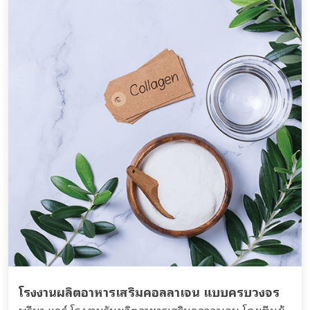
โรงงานผลิตอาหารเสริมคอลลาเจน แบบครบวงจร