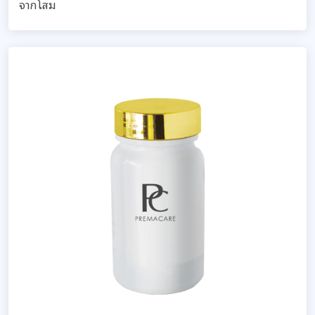
จากโสม