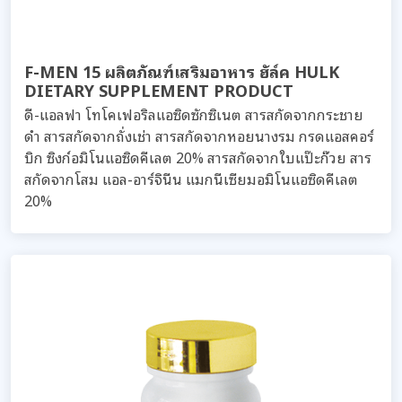
F-MEN 15 ผลิตภัณฑ์เสริมอาหาร ฮัล์ค HULK
DIETARY SUPPLEMENT PRODUCT
ดี-แอลฟา โทโคเฟอริลแอซิดซักซิเนต สารสกัดจากกระชาย
ดำ สารสกัดจากถั่งเช่า สารสกัดจากหอยนางรม กรดแอสคอร์
บิก ซิงก์อมิโนแอซิดคีเลต 20% สารสกัดจากใบแป๊ะก๊วย สาร
สกัดจากโสม แอล-อาร์จินีน แมกนีเซียมอมิโนแอซิดคีเลต
20%