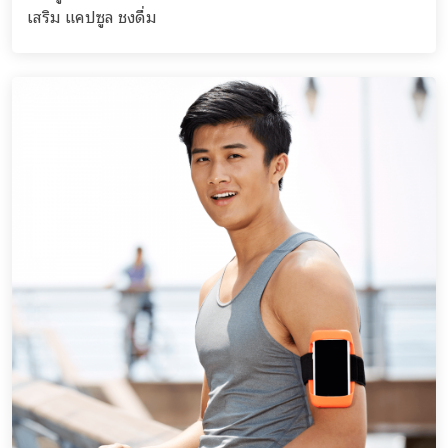
เสริม แคปซูล ชงดื่ม