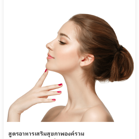
สูตรอาหารเสริมสุขภาพองค์รวม