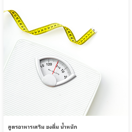
สูตรอาหารเสริม ชงดื่ม น้ำหนัก