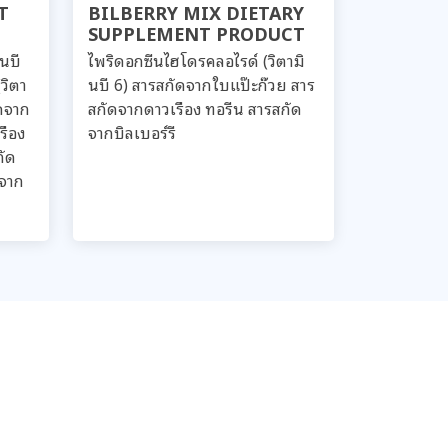
T
BILBERRY MIX DIETARY
SUPPLEMENT PRODUCT
นบี
ไพริดอกซีนไฮโดรคลอไรด์ (วิตามิ
วิตา
นบี 6) สารสกัดจากใบแป๊ะก๊วย สาร
ัดจาก
สกัดจากดาวเรือง ทอรีน สารสกัด
รือง
จากบิลเบอร์รี
กัด
ดจาก