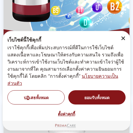
เว็บไซต์นี้ใช้คุกกี้
เราใช้คุกกี้เพื่อเพิ่มประสบการณ์ที่ดีในการใช้เว็บไซต์
สูตรทำแบรนด์อาหารเสริมผงวิตามิน
แสดงเนื้อหาและโฆษณาให้ตรงกับความสนใจ รวมถึงเพื่อ
วิเคราะห์การเข้าใช้งานเว็บไซต์และทำความเข้าใจว่าผู้ใช้
รวมสูตรอาหารเสริม OEM/ODM ในรูปแบบวิตามิน
งานมาจากที่ใด คุณสามารถเลือกตั้งค่าความยินยอมการ
ผง(Vitamin Powder Shot Supplement) -โรงงานรับผลิต
ใช้คุกกี้ได้ โดยคลิก “การตั้งค่าคุกกี้”
นโยบายความเป็น
สร้างทำแบรนด์อาหารเสริม บริษัทพรีมา แคร์ | PREMA
ส่วนตัว
CARE...
ปฏิเสธทั้งหมด
ยอมรับทั้งหมด
ตั้งค่าคุกกี้