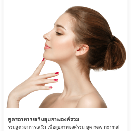
สูตรอาหารเสริมสุขภาพองค์รวม
รวมสูตรอาหารเสริม เพื่อสุขภาพองค์รวม ยุค new normal