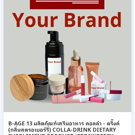
B-AGE 13 ผลิตภัณฑ์เสริมอาหาร คอลล่า - ดริ๊งค์
(กลิ่นสตรอเบอร์รี่) COLLA-DRINK DIETARY