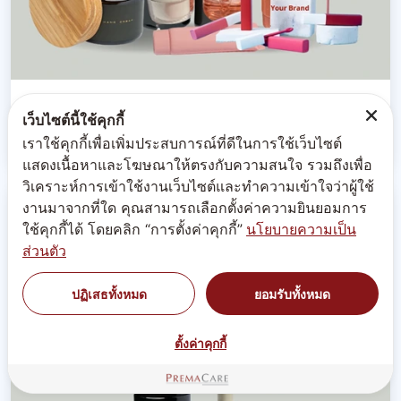
B-FMP 32 ผลิตภัณฑ์เสริมอาหาร พาว์ล PAWL
เว็บไซต์นี้ใช้คุกกี้
DIETARY SUPPLEMENT PRODUCT
เราใช้คุกกี้เพื่อเพิ่มประสบการณ์ที่ดีในการใช้เว็บไซต์
แสดงเนื้อหาและโฆษณาให้ตรงกับความสนใจ รวมถึงเพื่อ
วิเคราะห์การเข้าใช้งานเว็บไซต์และทำความเข้าใจว่าผู้ใช้
งานมาจากที่ใด คุณสามารถเลือกตั้งค่าความยินยอมการ
ใช้คุกกี้ได้ โดยคลิก “การตั้งค่าคุกกี้”
นโยบายความเป็น
ส่วนตัว
ปฏิเสธทั้งหมด
ยอมรับทั้งหมด
ตั้งค่าคุกกี้