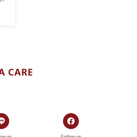
MA CARE
low us
Follow us