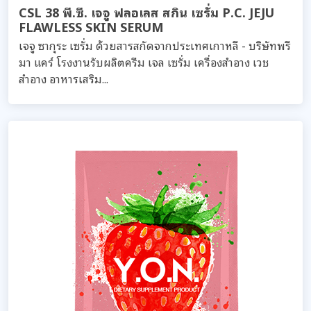
CSL 38 พี.ซี. เจจู ฟลอเลส สกิน เซรั่ม P.C. JEJU
FLAWLESS SKIN SERUM
เจจู ซากุระ เซรั่ม ด้วยสารสกัดจากประเทศเกาหลี - บริษัทพรี
มา แคร์ โรงงานรับผลิตครีม เจล เซรั่ม เครื่องสำอาง เวช
สำอาง อาหารเสริม...