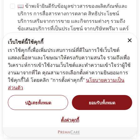
📖 ข้าพเจ้ายินดีรับข้อมูลข่าวสารของผลิตภัณฑ์และ
บริการ การสื่อสารทางการตลาด สิทธิประโยชน์
บริการเสริมจากการขาย และกิจกรรมต่างๆ รวมถึง
ข้อเสนอบริการที่เป็นประโยชน์ จากบริษัทพรีมา แคร์
อินเตอร์เนชั่นแนล จำกัด และ บริษัทในเครือ ผ่านทาง
เว็บไซต์นี้ใช้คุกกี้
อีเมล์หรือช่องทางออนไลน์อย่างสม่ำเสมอ ฉัน
เราใช้คุกกี้เพื่อเพิ่มประสบการณ์ที่ดีในการใช้เว็บไซต์
สามารถถอนคำยินยอมนี้ได้ตลอดเวลาโดยมีผลบังคับ
แสดงเนื้อหาและโฆษณาให้ตรงกับความสนใจ รวมถึงเพื่อ
ใช้ในอนาคต ข้อมูลเพิ่มเติมได้ที่
นโยบายส่วนบุคคล
วิเคราะห์การเข้าใช้งานเว็บไซต์และทำความเข้าใจว่าผู้ใช้
งานมาจากที่ใด คุณสามารถเลือกตั้งค่าความยินยอมการ
🔒 กรุณาพิมพ์หมายเลข 3572
ใช้คุกกี้ได้ โดยคลิก “การตั้งค่าคุกกี้”
นโยบายความเป็น
ส่วนตัว
ปฏิเสธทั้งหมด
ยอมรับทั้งหมด
ส่งข้อมูล
ตั้งค่าคุกกี้