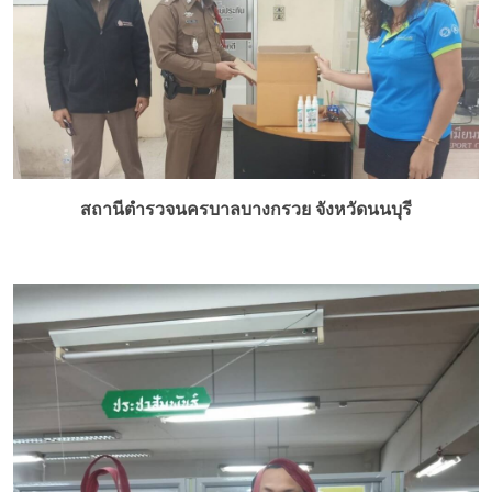
สถานีตำรวจนครบาลบางกรวย จังหวัดนนบุรี