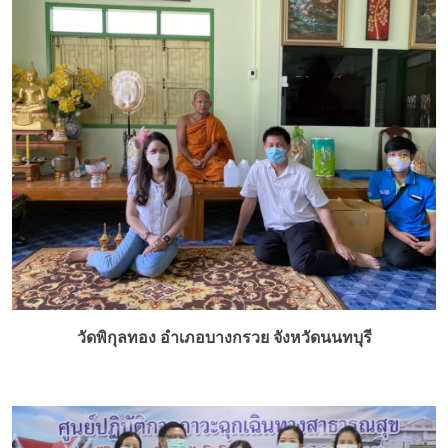
วัดพิกุลทอง อำเภอบางกรวย จังหวัดนนทบุรี