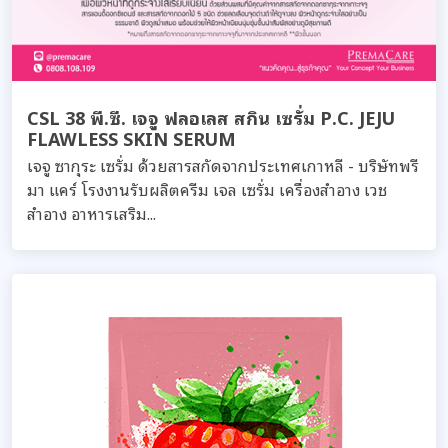
CSL 38 พี.ซี. เจจู ฟลอเลส สกิน เซรั่ม P.C. JEJU
FLAWLESS SKIN SERUM
เจจู ซากุระ เซรั่ม ด้วยสารสกัดจากประเทศเกาหลี - บริษัทพรี
มา แคร์ โรงงานรับผลิตครีม เจล เซรั่ม เครื่องสำอาง เวช
สำอาง อาหารเสริม...