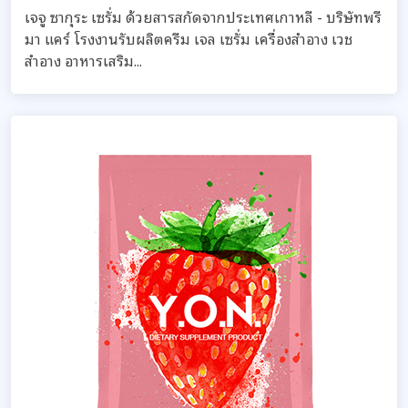
เจจู ซากุระ เซรั่ม ด้วยสารสกัดจากประเทศเกาหลี - บริษัทพรี
มา แคร์ โรงงานรับผลิตครีม เจล เซรั่ม เครื่องสำอาง เวช
สำอาง อาหารเสริม...