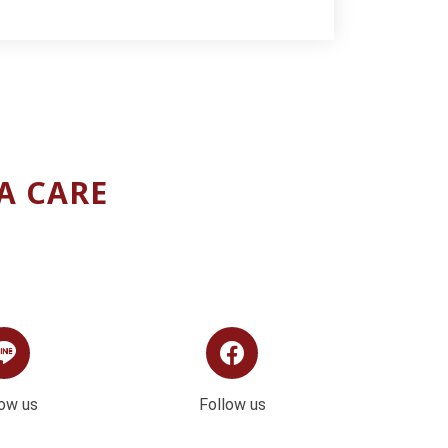
MA CARE
low us
Follow us