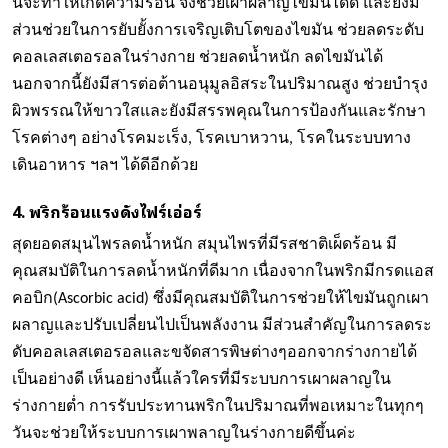
นี้จะทำให้เกิดความร้อน จึงช่วยเผาผลาญไขมันได้ดี และยังมี
ส่วนช่วยในการยับยั้งการเจริญเติบโตของไขมัน ช่วยลดระดับ
คอลเลสเตอรอลในร่างกาย ช่วยลดน้ำหนัก ลดไขมันได้
นอกจากนี้ยังมีสารต่อต้านอนุมูลอิสระในปริมาณสูง ช่วยบำรุง
ผิวพรรณให้ขาวใสและยังมีสรรพคุณในการป้องกันและรักษา
โรคต่างๆ อย่างโรคมะเร็ง, โรคเบาหวาน, โรคในระบบทาง
เดินอาหาร ฯลฯ ได้ดีอีกด้วย
4.
พริกร้อนแรงดังไฟร์เอ่อร์
สุดยอดสมุนไพรลดน้ำหนัก สมุนไพรที่มีรสชาติเผ็ดร้อน มี
คุณสมบัติในการลดน้ำหนักที่ดีมาก เนื่องจากในพริกมีกรดแอส
คอบิก(Ascorbic acid) ซึ่งมีคุณสมบัติในการช่วยให้ไขมันถูกเผา
ผลาญและปรับเปลี่ยนไปเป็นพลังงาน มีส่วนสำคัญในการลดระ
ดับคอลเลสเตอรอลและขจัดสารพิษต่างๆออกจากร่างกายได้
เป็นอย่างดี เห็นอย่างนี้แล้วใครที่มีระบบการเผาผลาญใน
ร่างกายต่ำ การรับประทานพริกในปริมาณที่พอเหมาะในทุกๆ
วันจะช่วยให้ระบบการเผาพลาญในร่างกายดีขึ้นค่ะ