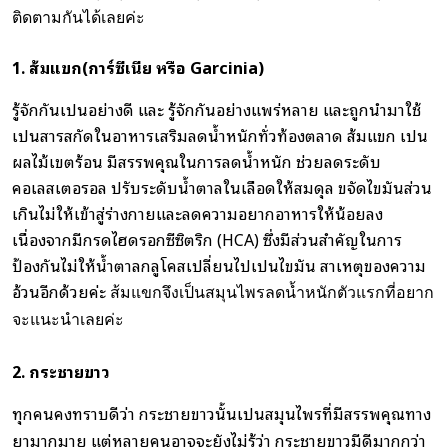
ติดตามกันได้เลยค่ะ
1.
ส้มแขก(การ์ซีเนีย หรือ Garcinia)
รู้จักกันเป็นอย่างดี และ รู้จักกันอย่างแพร่หลาย และถูกนำมาใช้
เป็นสารสกัดในอาหารเสริมลดน้ำหนักทั่วท้องตลาด ส้มแขก เป็น
ผลไม้เขตร้อน มีสรรพคุณในการลดน้ำหนัก ช่วยลดระดับ
คอเลสเตอรอล ปรับระดับน้ำตาลในเลือดให้สมดุล ขจัดไขมันส่วน
เกินไม่ให้เข้าสู่ร่างกายและลดความอยากอาหารให้น้อยลง
เนื่องจากมีกรดไฮดรอกซีซิตริก (HCA) ซึ่งมีส่วนสำคัญในการ
ป้องกันไม่ให้น้ำตาลกลูโคสเปลี่ยนไปเป็นไขมัน สาเหตุของความ
อ้วนอีกด้วยค่ะ
ส้มแขกจึงเป็นสมุนไพรลดน้ำหนักตัวแรกที่อยาก
จะแนะนำเลยค่ะ
2. กระชายขาว
ทุกคนคงทราบดีว่า กระชายขาวนั้นเป็นสมุนไพรที่มีสรรพคุณทาง
ยามากมาย แต่หลายคนอาจจะยังไม่รู้ว่า กระชายขาวมีดีมากกว่า