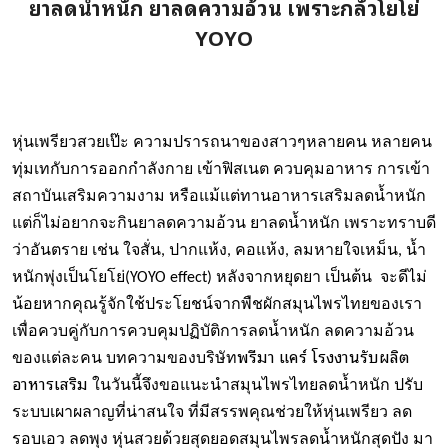
ยาลดน้ำหนัก ยาลดความอ้วน เพราะกลัวโยโย่
YOYO
หุ่นเพรียวสวยเป๊ะ ความปรารถนาของสาวๆหลายคน หลายคน
ทุ่มเทกับการออกกำลังกาย เข้าฟิสเนต ควบคุมอาหาร การเข้า
สถาบันเสริมความงาม หรือแม้แต่ทานอาหารเสริมลดน้ำหนัก
แต่ก็ไม่อยากจะกินยาลดความอ้วน ยาลดน้ำหนัก เพราะทราบดี
ว่าอันตราย เช่น ใจสั่น, ปากแห้ง, คอแห้ง, ลมหายใจเหม็น, น้ำ
หนักพุ่งเป็นโยโย่(YOYO effect) หลังจากหยุดยา เป็นต้น จะดีไม่
น้อยหากคุณรู้จักใช้ประโยชน์จากพืชผักสมุนไพรไทยของเรา
เพื่อควบคู่กับการควบคุมปฏิบัติการลดน้ำหนัก ลดความอ้วน
พรีมา แคร์
โรงงานรับผลิต
ของแต่ละคน บทความของบริษัท
อาหารเสริม
ในวันนี้จึงขอแนะนำสมุนไพรไทยลดน้ำหนัก ปรับ
ระบบเผาผลาญที่น่าสนใจ ที่มีสรรพคุณช่วยให้หุ่นเพรียว ลด
รอบเอว ลดพุง หุ่นสวยด้วยสุดยอดสมุนไพรลดน้ำหนักสุดปัง มา