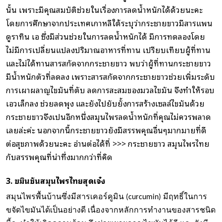
นั้น เพราะมีคุณสมบัติช่วยในเรื่องการลดน้ำหนักได้ด้วยนะคะ
โดยการศึกษาจากประเทศเกาหลีใต้ระบุว่ากระชายขาวมีสารแพน
ดูราทิน เอ ซึ่งมีส่วนช่วยในการลดน้ำหนักได้ มีการทดลองโดย
ไม่มีการเปลี่ยนแปลงปริมาณอาหารที่ทาน เปรียบเทียบผู้ที่ทาน
และไม่ได้ทานสารสกัดจากกระชายขาว พบว่าผู้ที่ทานกระชายขาว
มีน้ำหนักตัวที่ลดลง เพราะสารสกัดจากกระชายขาวช่วยเพิ่มระดับ
การเผาผลาญไขมันที่ตับ ลดการสะสมของมวลไขมัน จึงทำให้รอบ
เอวเล็กลง ช่วยลดพุง และยังไปยับยั้งการสร้างเซลล์ไขมันด้วย
กระชายขาวจึงเป็นอีกหนึ่งสมุนไพรลดน้ำหนักที่คุณไม่ควรพลาด
เลยล่ะค่ะ นอกจากนี้กระชายขาวยังมีสรรพคุณอื่นๆมากมายที่ดี
ต่อสุขภาพด้วยนะคะ อ่านต่อได้ที่ >>>
กระชายขาว สมุนไพรไทย
กับสรรพคุณที่น่าทึ่งมากกว่าที่คิด
3.
ขมิ้นชันสมุนไพรไทยสุดเจ๋ง
สมุนไพรพื้นบ้านซึ่งมีสารเคอร์คูมิน (curcumin) มีฤทธิ์ในการ
ขจัดไขมันได้เป็นอย่างดี เนื่องจากหลักการทำงานของสารชนิด