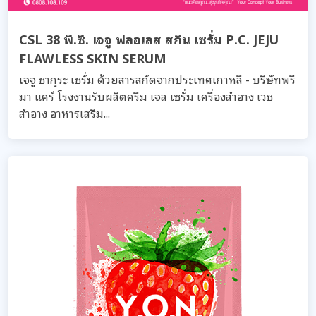
CSL 38 พี.ซี. เจจู ฟลอเลส สกิน เซรั่ม P.C. JEJU
FLAWLESS SKIN SERUM
เจจู ซากุระ เซรั่ม ด้วยสารสกัดจากประเทศเกาหลี - บริษัทพรี
มา แคร์ โรงงานรับผลิตครีม เจล เซรั่ม เครื่องสำอาง เวช
สำอาง อาหารเสริม...