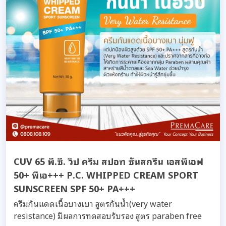
CUV 65 พี.ซี. วิป ครีม สปอท ซันสกรีน เอสพีเอฟ
50+ พีเอ+++ P.C. WHIPPED CREAM SPORT
SUNSCREEN SPF 50+ PA+++
ครีมกันแดดเนื้อบางเบา สูตรกันน้ำ(very water
resistance) มีผลการทดสอบรับรอง สูตร paraben free