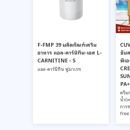
F-FMP 39 ผลิตภัณฑ์เสริม
CUV 
อาหาร แอล-คาร์นิทีน-เอส L-
ซัน
CARNITINE - S
พีเ
CR
แอล-คาร์นิทีน ฟูมาเรท
SUN
PA+
ครีม
น้ำ(
การท
free