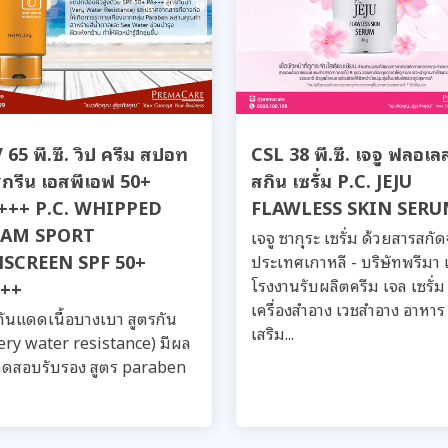
65 พี.ซี. วิป ครีม สปอท
CSL 38 พี.ซี. เจจู ฟลอเล
สกรีน เอสพีเอฟ 50+
สกิน เซรั่ม P.C. JEJU
อ+++ P.C. WHIPPED
FLAWLESS SKIN SER
EAM SPORT
เจจู ซากุระ เซรั่ม ด้วยสารสกั
SCREEN SPF 50+
ประเทศเกาหลี - บริษัทพรีมา 
โรงงานรับผลิตครีม เจล เซรั่ม
++
เครื่องสำอาง เวชสำอาง อาหาร
กันแดดเนื้อบางเบา สูตรกัน
เสริม...
very water resistance) มีผล
ดสอบรับรอง สูตร paraben