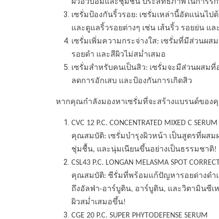
ผิวอวบอิ่มและชุ่มชื้น ประสิทธิภาพในการรั
เซรั่มป้องกันริ้วรอย: เซรั่มเหล่านี้อัดแน่น
และดูแลริ้วรอยต่างๆ เช่น เส้นริ้ว รอยย่น 
เซรั่มเพิ่มความกระจ่างใส: เซรั่มที่มีส่ว
รอยดำ และสีผิวไม่สม่ำเสมอ
เซรั่มสำหรับคนเป็นสิว: เซรั่มจะมีส่วนผสมที
ลดการอักเสบ และป้องกันการเกิดสิว
หากคุณกำลังมองหาเซรั่มที่จะสร้างแบรนด์ของค
CVC 12 P.C. CONCENTRATED MIXED C SERUM
คุณสมบัติ: เซรั่มบำรุงผิวหน้า เป็นสูตรที่ผส
ชุ่มชื้น, และนุ่มเนียนขึ้นอย่างเป็นธรรมชาติ!
CSL43 P.C. LONGAN MELASMA SPOT CORRE
คุณสมบัติ: ซีรั่มที่พร้อมแก้ปัญหารอยด่าง
ถึงอัลฟ่า-อาร์บูติน, อาร์บูติน, และวิตามินซ
ผิวสม่ำเสมอขึ้น!
CGE 20 P.C. SUPER PHYTODEFENSE SERUM