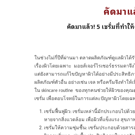
คัดมาแล
คัดมาแล้ว! 5 เซรั่มที่ทำให
ในช่วงไม่กี่ปีที่ผ่านมา ตลาดผลิตภัณฑ์ดูแลผิวได้
เรื่องผิวโดยเฉพาะ มอยส์เจอร์ไรเซอร์ธรรมดาจึงไ
แต่ยังสามารถแก้ไขปัญหาผิวได้อย่างมีประสิทธิภา
ผลิตภัณฑ์ตัวอื่น อย่างเช่น เจล หรือครีมจึงทำให้เ
ใน skincare routine ของทุกคนช่วยให้ผิวของคุณดู
เซรั่ม เพื่อตอบโจทย์ในการแต่ละปัญหาผิวโดยเฉพ
เซรั่มฟื้นฟูผิว: เซรั่มเหล่านี้มักประกอบไปด้
หายจากสิ่งแวดล้อม เพื่อผิวที่แข็งแรง สุขภาพ
เซรั่มให้ความชุ่มชื้น: เซรั่มประกอบด้วยสารส