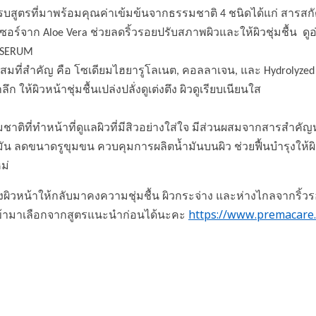
ครบสูตรที่มาพร้อมคุณค่าเข้มข้นจากธรรมชาติ 4 ชนิดได้แก่ สารสกัด
อร์จาก Aloe Vera ช่วยลดริ้วรอยปรับสภาพผิวและให้ผิวชุ่มชื้น ดูอ
 SERUM
วนผสมที่สำคัญ คือ โซเดียมไฮยารูโลเนต, คอลลาเจน, และ Hydrolyzed E
ึก ให้ผิวหน้าชุ่มชื้นเปล่งปลั่งดูเต่งตึง ผิวดูเรียบเนียนใส
าติที่ทำหน้าที่ดูแลผิวที่มีสิวอย่างใส่ใจ มีส่วนผสมจากสารสำคัญหล
ิวมัน ลดขนาดรูขุมขน ควบคุมการผลิตน้ำมันบนผิว ช่วยฟื้นบำรุงให้ผิ
ม่
นบำรุงผิวหน้าให้กลับมาคงความชุ่มชื้น ผิวกระจ่าง และห่างไกลจากริ้
https://www.premacare.c
งเข้ามาเลือกจากสูตรแนะนำก่อนได้นะคะ