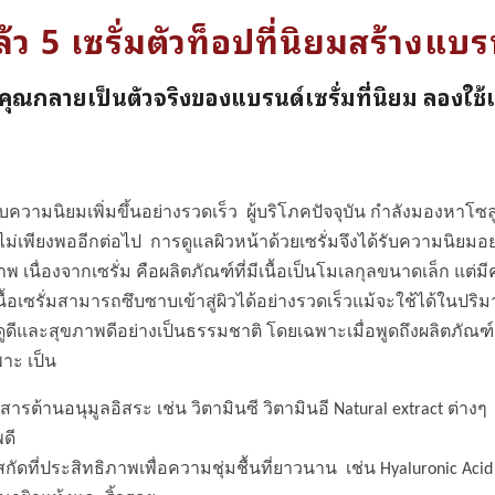
้ว 5 เซรั่มตัวท็อปที่นิยมสร้างแบรน
้คุณกลายเป็นตัวจริงของแบรนด์เซรั่มที่นิยม ลองใช้แล้ว
รับความนิยมเพิ่มขึ้นอย่างรวดเร็ว ผู้บริโภคปัจจุบัน กำลังมองหาโซ
ม่เพียงพออีกต่อไป การดูแลผิวหน้าด้วยเซรั่มจึงได้รับความนิยมอย่
พ เนื่องจากเซรั่ม คือผลิตภัณฑ์ที่มีเนื้อเป็นโมเลกุลขนาดเล็ก แ
นื้อเซรั่มสามารถซึบซาบเข้าสู่ผิวได้อย่างรวดเร็วแม้จะใช้ได้ในปริม
ดีและสุขภาพดีอย่างเป็นธรรมชาติ โดยเฉพาะเมื่อพูดถึงผลิตภัณฑ์เซร
าะ เป็น
วยสารต้านอนุมูลอิสระ เช่น วิตามินซี วิตามินอี Natural extract ต่า
ดี
กัดที่ประสิทธิภาพเพื่อความชุ่มชื้นที่ยาวนาน เช่น Hyaluronic Aci