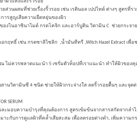
กษาผิวแห้งและริ้วรอย
ไปด้วยส่วนผสมที่ช่วยเรื่องริ้วรอย เช่น เรตินอล เปปไทด์ ต่างๆ สูต
และการสูญเสียความยืดหยุ่นของผิว
นผสมของไนอาซินาไมด์ กรดโคจิก และอาร์บูติน วิตามิน C ช่วยกระจา
่ออกฤทธิ์ เช่น กรดซาลิไซลิก ,น้ำมันทีทรี ,Witch Hazel Extract เพ
ุณ ไม่ควรพลาดแนะนำ 5 เซรั่มตัวท็อปที่เราแนะนำ ทำให้ผิวของค
มผสานวิตามินซี 4 ชนิด ช่วยให้ผิวกระจ่างใส ลดริ้วรอยตื้นๆ และจุดด่
CTOR SERUM
ดำและมอบความบำรุงที่คุณต้องการ
สูตรเข้มข้นจากสารสกัดจากลำไย
ีเหมาะกับการดูแลผิวที่คล้ำเสียสะสม เพื่อลดรอยด่างดำ, เพิ่มความกร