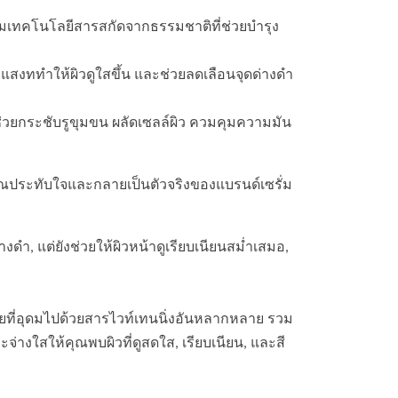
รที่รวมเทคโนโลยีสารสกัดจากธรรมชาติที่ช่วยบำรุง
ยแสงททำให้ผิวดูใสขึ้น และช่วยลดเลือนจุดด่างดำ
ื่อช่วยกระชับรูขุมขน ผลัดเซลล์ผิว ควมคุมความมัน
ุณประทับใจและกลายเป็นตัวจริงของแบรนด์เซรั่ม
างดำ, แต่ยังช่วยให้ผิวหน้าดูเรียบเนียนสม่ำเสมอ,
ที่อุดมไปด้วยสารไวท์เทนนิ่งอันหลากหลาย รวม
ะจ่างใสให้คุณพบผิวที่ดูสดใส, เรียบเนียน, และสี