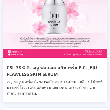
CSL 38 พี.ซี. เจจู ฟลอเลส สกิน เซรั่ม P.C. JEJU
FLAWLESS SKIN SERUM
เจจู ซากุระ เซรั่ม ด้วยสารสกัดจากประเทศเกาหลี - บริษัทพรี
มา แคร์ โรงงานรับผลิตครีม เจล เซรั่ม เครื่องสำอาง เวช
สำอาง อาหารเสริม...