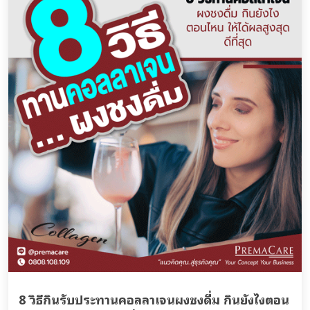
8 วิธีกินรับประทานคอลลาเจนผงชงดื่ม กินยังไงตอน