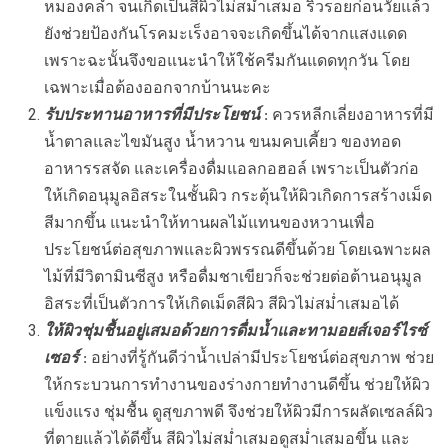
หมองคล้ำ จนเกิดเป็นสีผิวไม่สม่ำเสมอ ริ้วรอยก่อนวัยแล้ว
ยังช่วยป้องกันโรคมะเร็งอาจจะเกิดขึ้นได้จากแสงแดด
เพราะฉะนั้นจึงขอแนะนำให้ใช้ครีมกันแดดทุกวัน โดย
เฉพาะเมื่อต้องออกจากบ้านนะคะ
รับประทานอาหารที่มีประโยชน์
: ควรหลีกเลี่ยงอาหารที่มี
น้ำตาลและไขมันสูง น้ำหวาน ขนมคบเคี้ยว ของทอด
อาหารรสจัด และเครื่องดื่มแอลกอฮอล์ เพราะเป็นตัวก่อ
ให้เกิดอนุมูลอิสระในชั้นผิว กระตุ้นให้ผิวเกิดการสร้างเม็ด
สีมากขึ้น แนะนำให้ทานผลไม้แทนของหวานเพื่อ
ประโยชน์ต่อสุขภาพและผิวพรรณดีขึ้นด้วย โดยเฉพาะผล
ไม้ที่มีวิตามินซีสูง หรือดื่มชาเขียวก็จะช่วยต่อต้านอนุมูล
อิสระที่เป็นตัวการให้เกิดเม็ดสีผิว สีผิวไม่สม่ำเสมอได้
ให้ผิวชุ่มชื้นอยู่เสมอด้วยการดื่มน้ำและทามอยส์เจอร์ไรซ์
เซอร์
: อย่างที่รู้กันดีว่าน้ำเปล่ามีประโยชน์ต่อสุขภาพ ช่วย
ให้กระบวนการทำงานของร่างกายทำงานดีขึ้น ช่วยให้ผิว
แข็งแรง ชุ่มชื้น ดูสุขภาพดี จึงช่วยให้ผิวมีการผลัดเซลล์ผิว
ที่ตายแล้วได้ดีขึ้น สีผิวไม่สม่ำเสมอดูสม่ำเสมอขึ้น และ