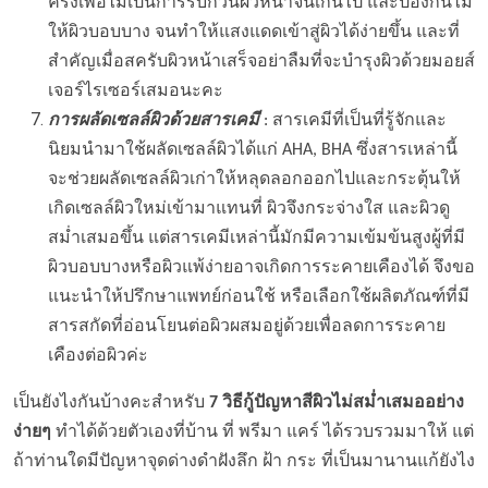
ครั้งเพื่อไม่เป็นการรบกวนผิวหน้าจนเกินไป และป้องกันไม่
ให้ผิวบอบบาง จนทำให้แสงแดดเข้าสู่ผิวได้ง่ายขึ้น และที่
สำคัญเมื่อสครับผิวหน้าเสร็จอย่าลืมที่จะบำรุงผิวด้วยมอยส์
เจอร์ไรเซอร์เสมอนะคะ
การผลัดเซลล์ผิวด้วยสารเคมี
: สารเคมีที่เป็นที่รู้จักและ
นิยมนำมาใช้ผลัดเซลล์ผิวได้แก่ AHA, BHA ซึ่งสารเหล่านี้
จะช่วยผลัดเซลล์ผิวเก่าให้หลุดลอกออกไปและกระตุ้นให้
เกิดเซลล์ผิวใหม่เข้ามาแทนที่ ผิวจึงกระจ่างใส และผิวดู
สม่ำเสมอขึ้น แต่สารเคมีเหล่านี้มักมีความเข้มข้นสูงผู้ที่มี
ผิวบอบบางหรือผิวแพ้ง่ายอาจเกิดการระคายเคืองได้ จึงขอ
แนะนำให้ปรึกษาแพทย์ก่อนใช้ หรือเลือกใช้ผลิตภัณฑ์ที่มี
สารสกัดที่อ่อนโยนต่อผิวผสมอยู่ด้วยเพื่อลดการระคาย
เคืองต่อผิวค่ะ
เป็นยังไงกันบ้างคะสำหรับ
7 วิธีกู้ปัญหาสีผิวไม่สม่ำเสมออย่าง
ง่ายๆ
ทำได้ด้วยตัวเองที่บ้าน ที่
พรีมา แคร์
ได้รวบรวมมาให้ แต่
ถ้าท่านใดมีปัญหาจุดด่างดำฝังลึก ฝ้า กระ ที่เป็นมานานแก้ยังไง