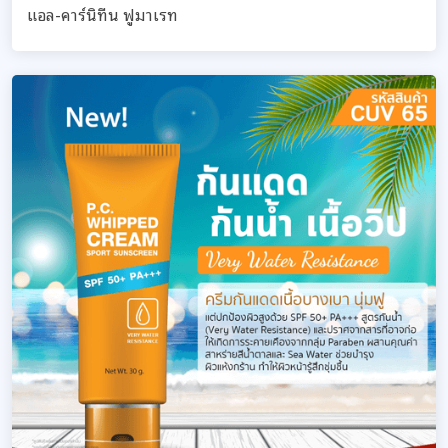
แอล-คาร์นิทีน ฟูมาเรท