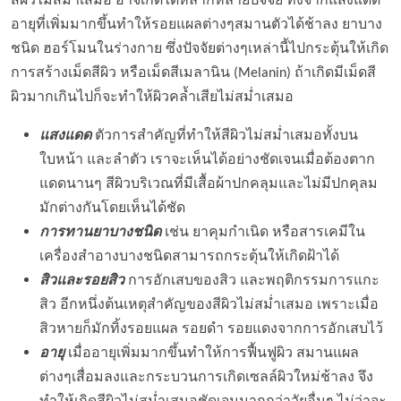
สีผิวไม่สม่ำเสมอ อาจเกิดได้หลากหลายปัจจัย ทั้งจากแสงแดด
อายุที่เพิ่มมากขึ้นทำให้รอยแผลต่างๆสมานตัวได้ช้าลง ยาบาง
ชนิด ฮอร์โมนในร่างกาย ซึ่งปัจจัยต่างๆเหล่านี้ไปกระตุ้นให้เกิด
การสร้างเม็ดสีผิว หรือเม็ดสีเมลานิน (Melanin) ถ้าเกิดมีเม็ดสี
ผิวมากเกินไปก็จะทำให้ผิวคล้ำเสียไม่สม่ำเสมอ
แสงแดด
ตัวการสำคัญที่ทำให้สีผิวไม่สม่ำเสมอทั้งบน
ใบหน้า และลำตัว เราจะเห็นได้อย่างชัดเจนเมื่อต้องตาก
แดดนานๆ สีผิวบริเวณที่มีเสื้อผ้าปกคลุมและไม่มีปกคุลม
มักต่างกันโดยเห็นได้ชัด
การทานยาบางชนิด
เช่น ยาคุมกำเนิด หรือสารเคมีใน
เครื่องสำอางบางชนิดสามารถกระตุ้นให้เกิดฝ้าได้
สิวและรอยสิว
การอักเสบของสิว และพฤติกรรมการแกะ
สิว อีกหนึ่งต้นเหตุสำคัญของสีผิวไม่สม่ำเสมอ เพราะเมื่อ
สิวหายก็มักทิ้งรอยแผล รอยดำ รอยแดงจากการอักเสบไว้
อายุ
เมื่ออายุเพิ่มมากขึ้นทำให้การฟื้นฟูผิว สมานแผล
ต่างๆเสื่อมลงและกระบวนการเกิดเซลล์ผิวใหม่ช้าลง จึง