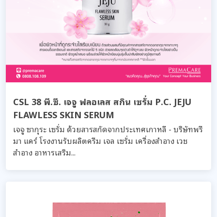
CSL 38 พี.ซี. เจจู ฟลอเลส สกิน เซรั่ม P.C. JEJU
FLAWLESS SKIN SERUM
เจจู ซากุระ เซรั่ม ด้วยสารสกัดจากประเทศเกาหลี - บริษัทพรี
มา แคร์ โรงงานรับผลิตครีม เจล เซรั่ม เครื่องสำอาง เวช
สำอาง อาหารเสริม...