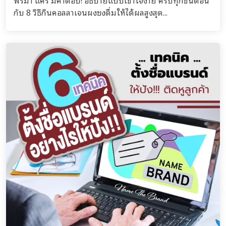
พรีมา แคร์ มีคำตอบ! อธิบายแบบเข้าใจง่าย ครบทุกขั้นตอน
กับ 8 วิธีกินคอลลาเจนผงชงดื่มให้ได้ผลสูงสุด...