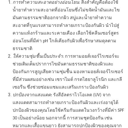
การทำความสะอาดอย่างอ่อนโยน
: สิ่งสำคัญคือต้องใช้
น้ำยาทำความสะอาดที่อ่อนโยนซึ่งไม่ขจัดน้ำมันและไข
มันตามธรรมชาติออกจากผิว สบู่และน้ำยาทำความ
สะอาดที่รุนแรงสามารถทำลายเกราะป้องกันผิว นำไปสู่
ความแห้งกร้านและระคายเคือง เลือกใช้คลีนเซอร์สูตร
อ่อนโยนที่มีค่า pH ใกล้เคียงกับผิวเพื่อรักษาสมดุลตาม
ธรรมชาติ
ให้ความชุ่มชื้นเป็นประจำ
: การทามอยส์เจอร์ไรเซอร์จะ
ช่วยเติมเต็มปราการไขมันตามธรรมชาติของผิวและ
ป้องกันการสูญเสียความชุ่มชื้น มองหามอยส์เจอร์ไรเซอร์
ที่มีส่วนผสมอย่างเช่น เซราไมด์ กรดไฮยาลูโรนิก และกลี
เซอรีน ซึ่งช่วยซ่อมแซมและเสริมเกราะป้องกันผิว
ปกป้องจากแสงแดด
: รังสีอัลตราไวโอเลต (UV) จาก
แสงแดดสามารถทำลายเกราะป้องกันผิวและเร่งอายุได้
ปกป้องผิวของคุณโดยใช้ครีมกันแดดในวงกว้างที่มีค่า SPF
30 เป็นอย่างน้อย นอกจากนี้ การสวมชุดป้องกัน เช่น
หมวกและเสื้อแขนยาว ยังสามารถปกป้องผิวของคุณจาก