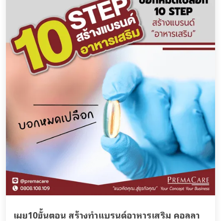
เผย10ขั้นตอน สร้างทำแบรนด์อาหารเสริม คอลลา