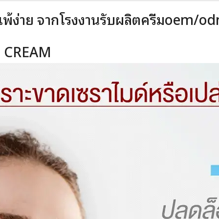
วแพ้ง่าย จากโรงงานรับผลิตครีมoe
S CREAM