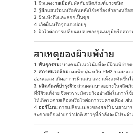
1. ผิวแดงง่ายเมื่อสัมผัสกับผลิตภัณฑ์บางชนิด
2. รู้สึกแสบร้อนหรือคันหลังใช้เครื่องสำอางหรือ
3. ผิวแห้งตึงและลอกเป็นขุย
4. เกิดผื่นหรือจุดแดงบ่อยๆ
5. ผิวไวต่อการเปลี่ยนแปลงของอุณหภูมิหรือสภ
สาเหตุของผิวแพ้ง่าย
1.
พันธุกรรม:
บางคนมีแนวโน้มที่จะมีผิวแพ้ง่ายตาม
2.
สภาพแวดล้อม:
มลพิษ ฝุ่น ควัน PM2.5 แสงแด
อ่อนแอลง เกิดอาการผิวแสบ แดง แห้งละคันขึ้นไ
3.
ผลิตภัณฑ์บำรุงผิว:
ส่วนผสมบางอย่างในผลิตภัณฑ
ที่มีผิวแพ้ง่าย จึงควรระมัดระวังอย่างยิ่งในการ
ให้เกิดระคายเคืองหรือไวต่อการระคายเคือง เช่น
4.
ฮอร์โมน:
การเปลี่ยนแปลงของฮอร์โมนสามารถ
ระคายเคืองง่ายกว่าปกติ สาวๆที่กำลังจะมีประจำเด