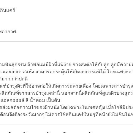
สกินแคร์
าพอากาศ
พันธุกรรม ถ้าพ่อแม่มีผิวที่แพ้ง่าย อาจส่งต่อให้กับลูก ลูกมีความเส
ด และอากาศแห้ง สามารถกระตุ้นให้เกิดอาการแพ้ได้ โดยเฉพาะอากา
ด้มากกว่าปกติ
์บำรุงผิวที่ใช้อาจก่อให้เกิดการระคายเคือง โดยเฉพาะสารบำรุงที่ม
ใช้ผลิตภัณฑ์จากสารบำรุงเหล่านี้ นอกจากนี้ผลิตภัณฑ์ดูแลผิวบางสูต
 แอลกอฮอล์ สี น้ำหอม เป็นต้น
ส่งผลต่อความไวของผิวหนัง โดยเฉพาะในเพศหญิง เมื่อใกล้มีป
ือนจึงต้องระวังมากๆ ไม่ควรใช้สกินแคร์ใหม่ๆที่หน้ายังไม่ชินในช่