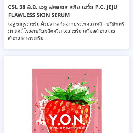
CSL 38 พี.ซี. เจจู ฟลอเลส สกิน เซรั่ม P.C. JEJU
FLAWLESS SKIN SERUM
เจจู ซากุระ เซรั่ม ด้วยสารสกัดจากประเทศเกาหลี - บริษัทพรี
มา แคร์ โรงงานรับผลิตครีม เจล เซรั่ม เครื่องสำอาง เวช
สำอาง อาหารเสริม...