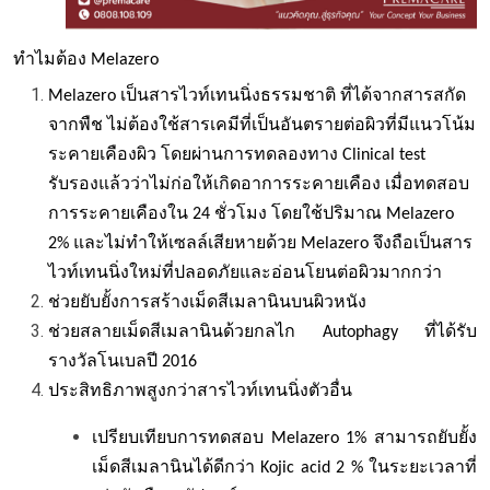
ทำไมต้อง Melazero
Melazero เป็นสารไวท์เทนนิ่งธรรมชาติ ที่ได้จากสารสกัด
จากพืช ไม่ต้องใช้สารเคมีที่เป็นอันตรายต่อผิวที่มีแนวโน้ม
ระคายเคืองผิว โดยผ่านการทดลองทาง Clinical test
รับรองแล้วว่าไม่ก่อให้เกิดอาการระคายเคือง เมื่อทดสอบ
การระคายเคืองใน 24 ชั่วโมง โดยใช้ปริมาณ Melazero
2% และไม่ทำให้เซลล์เสียหายด้วย Melazero จึงถือเป็นสาร
ไวท์เทนนิ่งใหม่ที่ปลอดภัยและอ่อนโยนต่อผิวมากกว่า
ช่วยยับยั้งการสร้างเม็ดสีเมลานินบนผิวหนัง
ช่วยสลายเม็ดสีเมลานินด้วยกลไก Autophagy ที่ได้รับ
รางวัลโนเบลปี 2016
ประสิทธิภาพสูงกว่าสารไวท์เทนนิ่งตัวอื่น
เปรียบเทียบการทดสอบ Melazero 1% สามารถยับยั้ง
เม็ดสีเมลานินได้ดีกว่า Kojic acid 2 % ในระยะเวลาที่