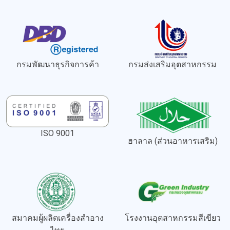
กรมพัฒนาธุรกิจการค้า
กรมส่งเสริมอุตสาหกรรม
ISO 9001
ฮาลาล (ส่วนอาหารเสริม)
สมาคมผู้ผลิตเครื่องสำอาง
โรงงานอุตสาหกรรมสีเขียว