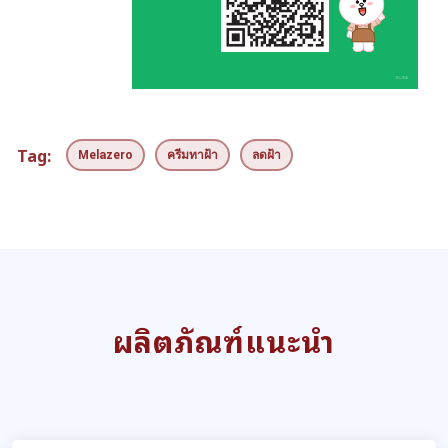
Tag:
Melazero
ครีมทาฝ้า
ลดฝ้า
ผลิตภัณฑ์แนะนำ