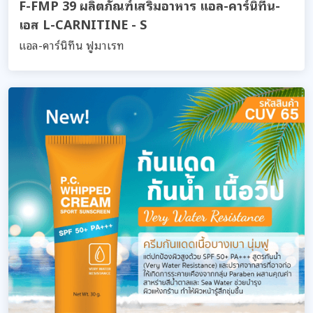
F-FMP 39 ผลิตภัณฑ์เสริมอาหาร แอล-คาร์นิทีน-
เอส L-CARNITINE - S
แอล-คาร์นิทีน ฟูมาเรท