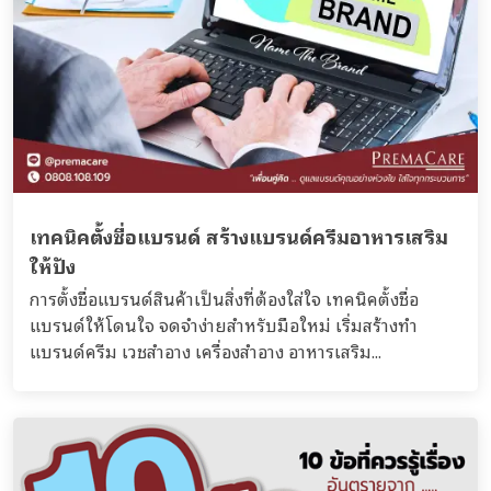
เทคนิคตั้งชื่อแบรนด์ สร้างแบรนด์ครีมอาหารเสริม
ให้ปัง
การตั้งชื่อแบรนด์สินค้าเป็นสิ่งที่ต้องใส่ใจ เทคนิคตั้งชื่อ
แบรนด์ให้โดนใจ จดจำง่ายสำหรับมือใหม่ เริ่มสร้างทำ
แบรนด์ครีม เวชสำอาง เครื่องสำอาง อาหารเสริม...