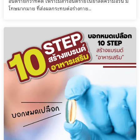
อันตรายกว่าที่คิด เพราะมีสารอันตรายในยาลดความอ้วน มี
โทษมากมาย ที่ส่งผลกระทบต่อร่างกาย...