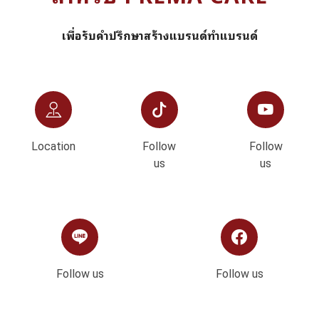
เพื่อรับคำปรึกษาสร้างแบรนด์ทำแบรนด์
Location
Follow
Follow
us
us
Follow us
Follow us