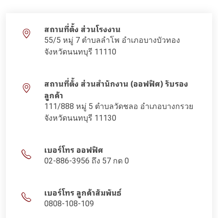
สถานที่ตั้ง ส่วนโรงงาน
55/5 หมู่ 7 ตำบลลำโพ อำเภอบางบัวทอง
จังหวัดนนทบุรี 11110
สถานที่ตั้ง ส่วนสำนักงาน (ออฟฟิศ) รับรอง
ลูกค้า
111/888 หมู่ 5 ตำบลวัดชลอ อำเภอบางกรวย
จังหวัดนนทบุรี 11130
เบอร์โทร ออฟฟิศ
02-886-3956 ถึง 57 กด 0
เบอร์โทร ลูกค้าสัมพันธ์
0808-108-109