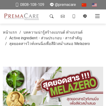
0808-108-109
@premacare
หน้าแรก
บทความน่ารู้สร้างแบรนด์ ทำแบรนด์
Active ingredient - ส่วนประกอบ - สารสำคัญ
สุดยอดสารไวท์เทนนิ่งเพื่อสีผิวสม่ำเสมอ Melazero