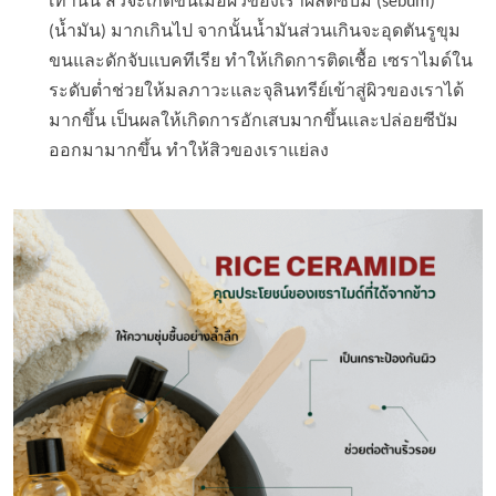
เท่านั้น สิวจะเกิดขึ้นเมื่อผิวของเราผลิตซีบัม (sebum)
(น้ำมัน) มากเกินไป จากนั้นน้ำมันส่วนเกินจะอุดตันรูขุม
ขนและดักจับแบคทีเรีย ทำให้เกิดการติดเชื้อ เซราไมด์ใน
ระดับต่ำช่วยให้มลภาวะและจุลินทรีย์เข้าสู่ผิวของเราได้
มากขึ้น เป็นผลให้เกิดการอักเสบมากขึ้นและปล่อยซีบัม
ออกมามากขึ้น ทำให้สิวของเราแย่ลง