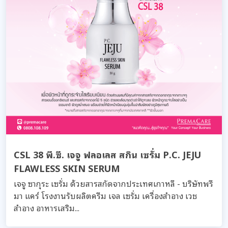
CSL 38 พี.ซี. เจจู ฟลอเลส สกิน เซรั่ม P.C. JEJU
FLAWLESS SKIN SERUM
เจจู ซากุระ เซรั่ม ด้วยสารสกัดจากประเทศเกาหลี - บริษัทพรี
มา แคร์ โรงงานรับผลิตครีม เจล เซรั่ม เครื่องสำอาง เวช
สำอาง อาหารเสริม...