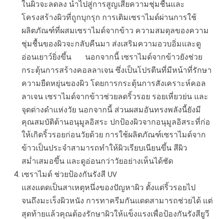
ในผิวจะลดลง นำไปสู่การสูญเสียความชุ่มชื้นและ
โครงสร้างผิวที่ถูกบุกรุก การเติมเซราไมด์ผ่านการใช้
ผลิตภัณฑ์ที่ผสมเซราไมด์จากข้าว ความสมดุลของความ
ชุ่มชื้นของผิวจะกลับคืนมา ส่งเสริมความอวบอิ่มและดู
อ่อนเยาว์ยิ่งขึ้น นอกจากนี้ เซราไมด์จากข้าวยังช่วย
กระตุ้นการสร้างคอลลาเจน ซึ่งเป็นโปรตีนที่มีหน้าที่รักษา
ความยืดหยุ่นของผิว โดยการกระตุ้นการสังเคราะห์คอล
ลาเจน เซราไมด์จากข้าวช่วยลดริ้วรอย รอยเหี่ยวย่น และ
นอกจากนี้ ส่วนผสมอันทรงพลังนี้ยังมี
จุดด่างดำแห่งวัย
คุณสมบัติต้านอนุมูลอิสระ ปกป้องผิวจากอนุมูลอิสระที่ก่อ
ให้เกิดริ้วรอยก่อนวัยด้วย
การใช้ผลิตภัณฑ์เซราไมด์จาก
ข้าวเป็นประจำสามารถทำให้ผิวเรียบเนียนขึ้น สีผิว
สม่ำเสมอขึ้น และดูอ่อนกว่าวัยอย่างเห็นได้ชัด
เซราไมด์ ช่วยป้องกันรังสี UV
แสงแดดเป็นสาเหตุหนึ่งของปัญหาผิว ตั้งแต่ริ้วรอยไป
จนถึงมะเร็งผิวหนัง การทาครีมกันแดดสามารถช่วยได้ แต่
สุดท้ายแล้วคุณต้องรักษาผิวให้แข็งแรงเพื่อป้องกันรังสียูวี