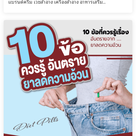
แบรนด์ครีม เวชสำอาง เครื่องสำอาง อาหารเสริม...