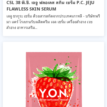
CSL 38 พี.ซี. เจจู ฟลอเลส สกิน เซรั่ม P.C. JEJU
FLAWLESS SKIN SERUM
เจจู ซากุระ เซรั่ม ด้วยสารสกัดจากประเทศเกาหลี - บริษัทพรี
มา แคร์ โรงงานรับผลิตครีม เจล เซรั่ม เครื่องสำอาง เวช
สำอาง อาหารเสริม...