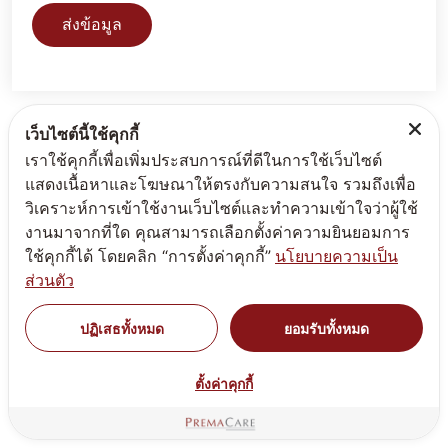
ส่งข้อมูล
เว็บไซต์นี้ใช้คุกกี้
เราใช้คุกกี้เพื่อเพิ่มประสบการณ์ที่ดีในการใช้เว็บไซต์
แสดงเนื้อหาและโฆษณาให้ตรงกับความสนใจ รวมถึงเพื่อ
วิเคราะห์การเข้าใช้งานเว็บไซต์และทำความเข้าใจว่าผู้ใช้
งานมาจากที่ใด คุณสามารถเลือกตั้งค่าความยินยอมการ
เมนูอื่นๆ
ใช้คุกกี้ได้ โดยคลิก “การตั้งค่าคุกกี้”
นโยบายความเป็น
ส่วนตัว
ข้อกฎหมายอาหาร อาหารเสริม แคปซูลผงวิตามินชงดื่ม
ปฏิเสธทั้งหมด
ยอมรับทั้งหมด
ข้อกฎหมายครีม เครื่องสำอาง เวชสำอาง
สร้างแบรนด์ครีมซอง
ตั้งค่าคุกกี้
สร้างแบรนด์เซรั่ม