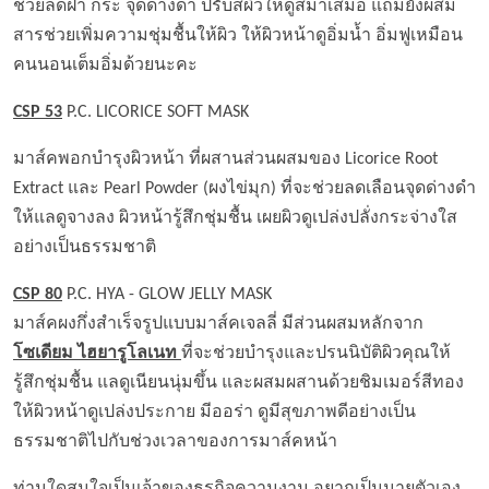
ช่วยลดฝ้า กระ จุดด่างดำ ปรับสีผิวให้ดูสม่ำเสมอ แถมยังผสม
สารช่วยเพิ่มความชุ่มชื้นให้ผิว ให้ผิวหน้าดูอิ่มน้ำ อิ่มฟูเหมือน
คนนอนเต็มอิ่มด้วยนะคะ
CSP 53
P.C. LICORICE SOFT MASK
มาส์คพอกบำรุงผิวหน้า ที่ผสานส่วนผสมของ Licorice Root
Extract และ Pearl Powder (ผงไข่มุก) ที่จะช่วยลดเลือนจุดด่างดำ
ให้แลดูจางลง ผิวหน้ารู้สึกชุ่มชื้น เผยผิวดูเปล่งปลั่งกระจ่างใส
อย่างเป็นธรรมชาติ
CSP 80
P.C. HYA - GLOW JELLY MASK
มาส์คผงกึ่งสำเร็จรูปแบบมาส์คเจลลี่ มีส่วนผสมหลักจาก
โซเดียม ไฮยารูโลเนท
ที่จะช่วยบำรุงและปรนนิบัติผิวคุณให้
รู้สึกชุ่มชื้น แลดูเนียนนุ่มขึ้น และผสมผสานด้วยชิมเมอร์สีทอง
ให้ผิวหน้าดูเปล่งประกาย มีออร่า ดูมีสุขภาพดีอย่างเป็น
ธรรมชาติไปกับช่วงเวลาของการมาส์คหน้า