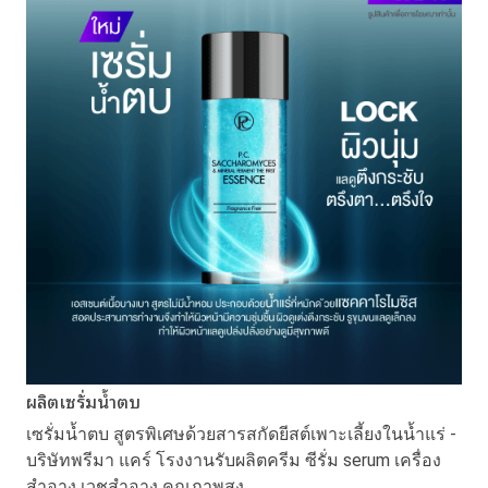
ผลิตเซรั่มน้ำตบ
เซรั่มน้ำตบ สูตรพิเศษด้วยสารสกัดยีสต์เพาะเลี้ยงในน้ำแร่ -
บริษัทพรีมา แคร์ โรงงานรับผลิตครีม ซีรั่ม serum เครื่อง
สำอาง เวชสำอาง คุณภาพสูง