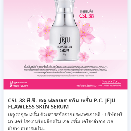
CSL 38 พี.ซี. เจจู ฟลอเลส สกิน เซรั่ม P.C. JEJU
FLAWLESS SKIN SERUM
เจจู ซากุระ เซรั่ม ด้วยสารสกัดจากประเทศเกาหลี - บริษัทพรี
มา แคร์ โรงงานรับผลิตครีม เจล เซรั่ม เครื่องสำอาง เวช
สำอาง อาหารเสริม...