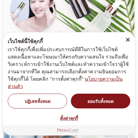
เว็บไซต์นี้ใช้คุกกี้
เราใช้คุกกี้เพื่อเพิ่มประสบการณ์ที่ดีในการใช้เว็บไซต์
แสดงเนื้อหาและโฆษณาให้ตรงกับความสนใจ รวมถึงเพื่อ
วิเคราะห์การเข้าใช้งานเว็บไซต์และทำความเข้าใจว่าผู้ใช้
โรงงานผลิตครีมซอง สร้างแบรนด์ทำแบรนด์ครีม
งานมาจากที่ใด คุณสามารถเลือกตั้งค่าความยินยอมการ
ซองโรงงานได้มาตรฐาน
ใช้คุกกี้ได้ โดยคลิก “การตั้งค่าคุกกี้”
นโยบายความเป็น
โรงงานผลิตครีมซอง มาตรฐาน Asean GMP รับสร้าง
ส่วนตัว
แบรนด์ครีมซอง ขั้นต่ำน้อย เริ่มต้นเพียง 100 ชิ้น พร้อม
พัฒนาสูตรภายใต้งบประมาณของคุณ บริการครบวงจร...
ปฏิเสธทั้งหมด
ยอมรับทั้งหมด
ตั้งค่าคุกกี้