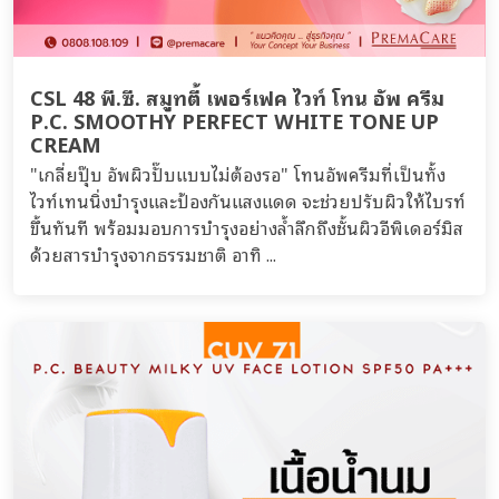
CSL 48 พี.ซี. สมูทตี้ เพอร์เฟค ไวท์ โทน อัพ ครีม
P.C. SMOOTHY PERFECT WHITE TONE UP
CREAM
"เกลี่ยปุ๊บ อัพผิวปั๊บแบบไม่ต้องรอ" โทนอัพครีมที่เป็นทั้ง
ไวท์เทนนิ่งบำรุงและป้องกันแสงแดด จะช่วยปรับผิวให้ไบรท์
ขึ้นทันที พร้อมมอบการบำรุงอย่างล้ำลึกถึงชั้นผิวอีพิเดอร์มิส
ด้วยสารบำรุงจากธรรมชาติ อาทิ ...