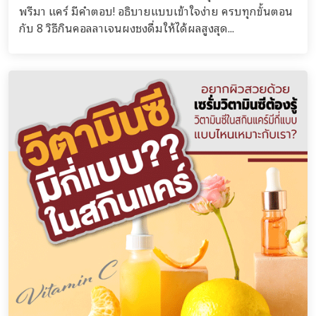
พรีมา แคร์ มีคำตอบ! อธิบายแบบเข้าใจง่าย ครบทุกขั้นตอน
กับ 8 วิธีกินคอลลาเจนผงชงดื่มให้ได้ผลสูงสุด...