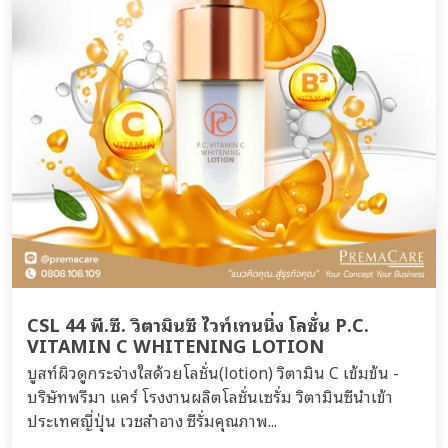
CSL 44 พี.ซี. วิตามินซี ไวท์เทนนิ่ง โลชั่น P.C.
VITAMIN C WHITENING LOTION
บูสท์ผิวดูกระจ่างใสด้วยโลชั่น(lotion) วิตามิน C เข้มข้น -
บริษัทพรีมา แคร์ โรงงานผลิตโลชั่นเซรั่ม วิตามินซีนำเข้า
ประเทศญี่ปุ่น เวชสำอาง ซีรั่มคุณภาพ...