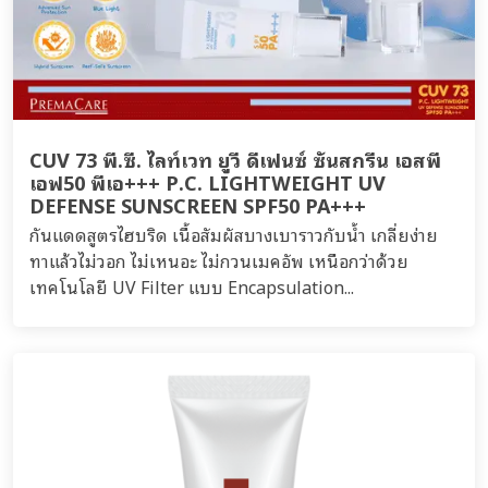
CUV 73 พี.ซี. ไลท์เวท ยูวี ดีเฟนซ์ ซันสกรีน เอสพี
เอฟ50 พีเอ+++ P.C. LIGHTWEIGHT UV
DEFENSE SUNSCREEN SPF50 PA+++
กันแดดสูตรไฮบริด เนื้อสัมผัสบางเบาราวกับน้ำ เกลี่ยง่าย
ทาแล้วไม่วอก ไม่เหนอะ ไม่กวนเมคอัพ เหนือกว่าด้วย
เทคโนโลยี UV Filter แบบ Encapsulation...