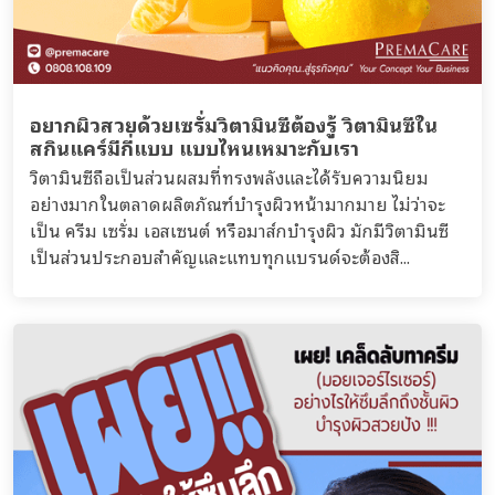
อยากผิวสวยด้วยเซรั่มวิตามินซีต้องรู้ วิตามินซีใน
สกินแคร์มีกี่แบบ แบบไหนเหมาะกับเรา
วิตามินซีถือเป็นส่วนผสมที่ทรงพลังและได้รับความนิยม
อย่างมากในตลาดผลิตภัณฑ์บำรุงผิวหน้ามากมาย ไม่ว่าจะ
เป็น ครีม เซรั่ม เอสเซนต์ หรือมาส์กบำรุงผิว มักมีวิตามินซี
เป็นส่วนประกอบสำคัญและแทบทุกแบรนด์จะต้องสิ...