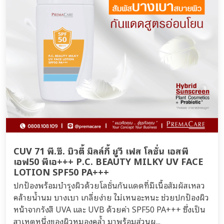
CUV 71 พี.ซี. บิวตี้ มิลล์กี้ ยูวี เฟส โลชั่น เอสพี
เอฟ50 พีเอ+++ P.C. BEAUTY MILKY UV FACE
LOTION SPF50 PA+++
ปกป้องพร้อมบำรุงผิวด้วยโลชั่นกันแดดที่มีเนื้อสัมผัสเหลว
คล้ายน้ำนม บางเบา เกลี่ยง่าย ไม่เหนอะหนะ ช่วยปกป้องผิว
หน้าจากรังสี UVA และ UVB ด้วยค่า SPF50 PA+++ ซึ่งเป็น
สาเหตุหนึ่งของผิวหมองคล้ำ มาพร้อมส่วนผ...