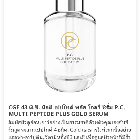
CGE 43 พี.ซี. มัลติ เปปไทด์ พลัส โกลว์ ซีรั่ม P.C.
MULTI PEPTIDE PLUS GOLD SERUM
สัมผัสผิวดูอ่อนเยาว์อย่างเป็นธรรมชาติด้วยตัวคุณเองกับซี
รั่มสูตรผสานเปปไทด์ 4 ชนิด, Gold และสารไวท์เทนนิ่งอย่าง
แอลฟ่า-อาร์บูติน, วิตามินทั้งบี3 และซี เพื่อดูแลผิวหน้าที่มีริ้ว