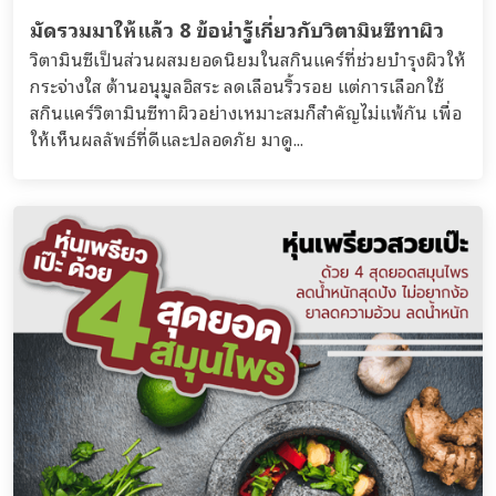
มัดรวมมาให้แล้ว 8 ข้อน่ารู้เกี่ยวกับวิตามินซีทาผิว
วิตามินซีเป็นส่วนผสมยอดนิยมในสกินแคร์ที่ช่วยบำรุงผิวให้
กระจ่างใส ต้านอนุมูลอิสระ ลดเลือนริ้วรอย แต่การเลือกใช้
สกินแคร์วิตามินซีทาผิวอย่างเหมาะสมก็สำคัญไม่แพ้กัน เพื่อ
ให้เห็นผลลัพธ์ที่ดีและปลอดภัย มาดู...