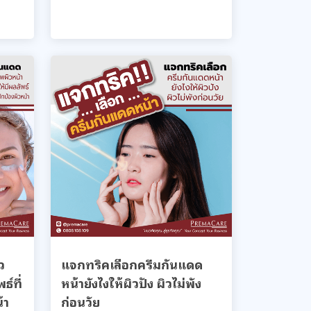
ว
แจกทริคเลือกครีมกันแดด
ธ์ที่
หน้ายังไงให้ผิวปัง ผิวไม่พัง
้า
ก่อนวัย