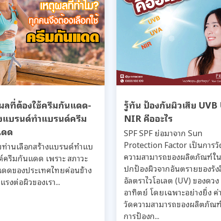
ผลที่ต้องใช้ครีมกันแดด-
รู้ทัน ป้องกันผิวเสีย UV
างแบรนด์ทำแบรนด์ครีม
NIR คืออะไร
แดด
SPF SPF ย่อมาจาก Sun
Protection Factor เป็นการวั
ท่านเลือกสร้างแบรนด์ทำแบ
ความสามารถของผลิตภัณฑ์ใ
์ครีมกันแดด เพราะ สภาวะ
ปกป้องผิวจากอันตรายของรังส
ดดของประเทศไทยค่อนข้าง
อัลตราไวโอเลต (UV) ของดวง
แรงต่อผิวของเรา...
อาทิตย์ โดยเฉพาะอย่างยิ่ง ค่
วัดความสามารถของผลิตภัณฑ
การป้องก...