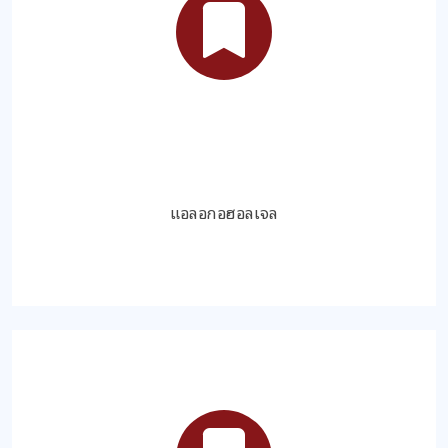
แอลอกอฮอลเจล