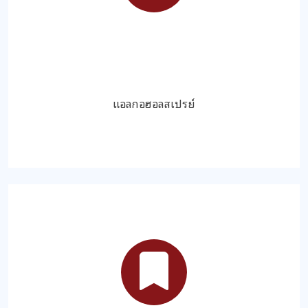
แอลกอฮอลสเปรย์