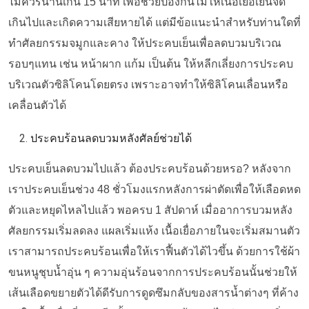
ไม่ควรนานเกิน 15 นาที เพื่อ
ช่วยป้องกันไม่ให้เนื้อเยื่อเย็นจัด
เกินไปและเกิดความเสียหายได้ แต่มีข้อแนะนำสำหรับท่านใดที่
ทำศัลยกรรมจมูกและคาง ให้ประคบเย็นเพื่อลดบวมบริเวณ
รอบๆแทน เช่น หน้าผาก แก้ม เป็นต้น ให้หลีกเลี่ยงการประคบ
บริเวณตัวซิลิโคนโดยตรง เพราะอาจทำให้ซิลิโคนเลื่อนหรือ
เคลื่อนตัวได้
ประคบร้อนลดบวมหลังศัลย์ช่วยได้
ประคบเย็นลดบวมไปแล้ว ต้องประคบร้อนด้วยหรอ? หลังจาก
เราประคบเย็นช่วง 48 ชั่วโมงแรกหลังการผ่าตัดเพื่อให้เลือดหด
ตัวและหยุดไหลไปแล้ว พอครบ 1 สัปดาห์
เมื่ออาการบวมหลัง
ศัลยกรรมเริ่มลดลง แผลเริ่มแห้ง เนื้อเยื่อภายในจะเริ่มสมานตัว
เราสามารถประคบร้อนเพื่อให้เราฟื้นตัวได้ไวขึ้น
ด้วยการใช้ผ้า
ขนหนูชุบน้ำอุ่น ๆ
ความอุ่นร้อนจากการประคบร้อนนั้นช่วยให้
เส้นเลือดขยายตัวได้ดีรับการดูดซึมกลับของสารน้ำต่างๆ ที่ค้าง