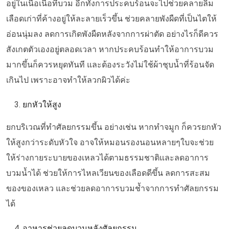
อยู่ในเนื้อเนื่อที่บวม อีกทั้งการประคบร้อนจะไปช่วยคลายลิ่ม
เลือดเก่าที่ค้างอยู่ให้ละลายเร็วขึ้น
ช่วย
คลายพังผืดที่เป็นไตให้
อ่อนนุ่มลง
ลดการเกิดพังผืดหลังจากการผ่าตัด
อย่างไรก็ดีควร
สังเกตตัวเองอยู่ตลอดเวลา หากประคบร้อนทำให้อาการบวม
มากขึ้นก็ควรหยุดทันที และ
ต้องระวังไม่ใช้ผ้าชุบน้ำที่ร้อนจัด
เกินไป เพราะอาจทำให้ลวกผิวได้ค่ะ
ยกหัวให้สูง
ยกบริเวณที่ทำศัลยกรรมขึ้น อย่างเช่น หากทำจมูก ก็ควรยกหัว
ให้สูงกว่าระดับหัวใจ อาจให้หมอนรองนอนหลายๆใบจะช่วย
ให้ร่างกายระบายของเหลวได้ตามธรรมชาติและลดอาการ
บวมน้ำได้ ช่วยให้การไหลเวียนของเลือดดีขึ้น ลดการสะสม
ของของเหลว และช่วยลดอาการบวมช้ำจากการทำศัลยกรรม
ได้
อาหารช่วยลดบวมหลังศัลยกรรม