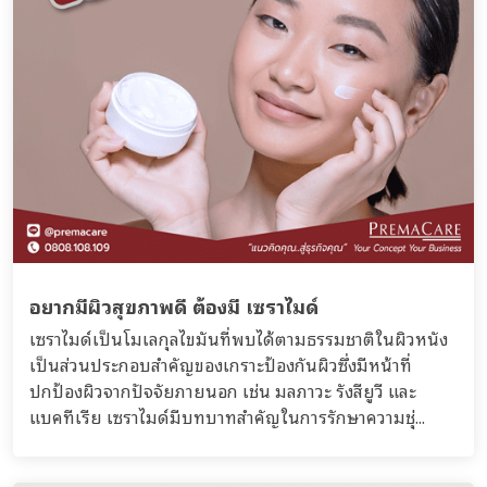
อยากมีผิวสุขภาพดี ต้องมี เซราไมด์
เซราไมด์เป็นโมเลกุลไขมันที่พบได้ตามธรรมชาติในผิวหนัง
เป็นส่วนประกอบสำคัญของเกราะป้องกันผิวซึ่งมีหน้าที่
ปกป้องผิวจากปัจจัยภายนอก เช่น มลภาวะ รังสียูวี และ
แบคทีเรีย เซราไมด์มีบทบาทสำคัญในการรักษาความชุ่...