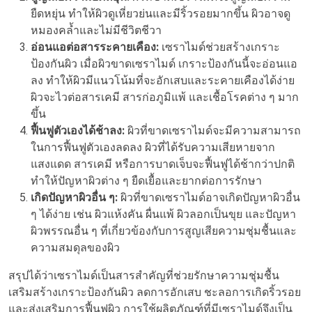
ยืดหยุ่น ทำให้ผิวดูเหี่ยวย่นและมีริ้วรอยมากขึ้น ผิวอาจดู
หมองคล้ำและไม่มีชีวิตชีวา
อ่อนแอต่อสารระคายเคือง:
เซราไมด์ช่วยสร้างเกราะ
ป้องกันผิว เมื่อผิวขาดเซราไมด์ เกราะป้องกันนี้จะอ่อนแอ
ลง ทำให้ผิวมีแนวโน้มที่จะอักเสบและระคายเคืองได้ง่าย
ผิวจะไวต่อสารเคมี สารก่อภูมิแพ้ และเชื้อโรคต่าง ๆ มาก
ขึ้น
ฟื้นฟูตัวเองได้ช้าลง:
ผิวที่ขาดเซราไมด์จะมีความสามารถ
ในการฟื้นฟูตัวเองลดลง ผิวที่ได้รับความเสียหายจาก
แสงแดด สารเคมี หรือการบาดเจ็บจะฟื้นฟูได้ช้ากว่าปกติ
ทำให้ปัญหาผิวต่าง ๆ ยืดเยื้อและยากต่อการรักษา
เกิดปัญหาผิวอื่น ๆ:
ผิวที่ขาดเซราไมด์อาจเกิดปัญหาผิวอื่น
ๆ ได้ง่าย เช่น ผิวแห้งคัน ผื่นแพ้ ผิวลอกเป็นขุย และปัญหา
ผิวพรรณอื่น ๆ ที่เกี่ยวข้องกับการสูญเสียความชุ่มชื้นและ
ความสมดุลของผิว
สรุปได้ว่าเซราไมด์เป็นสารสำคัญที่ช่วยรักษาความชุ่มชื้น
เสริมสร้างเกราะป้องกันผิว ลดการอักเสบ ชะลอการเกิดริ้วรอย
และส่งเสริมการฟื้นฟูผิว การใช้ผลิตภัณฑ์ที่มีเซราไมด์จึงเป็น