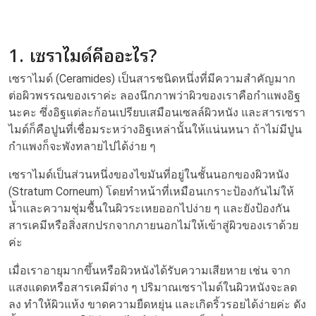
1. เซราไมด์คืออะไร?
เซราไมด์ (Ceramides) เป็นสารชนิดหนึ่งที่มีความสำคัญมาก
ต่อผิวพรรณของเราค่ะ ลองนึกภาพว่าผิวของเราคือกำแพงอิฐ
นะคะ ซึ่งอิฐแต่ละก้อนเปรียบเสมือนเซลล์ผิวหนัง และสารเซรา
ไมด์ก็คือปูนที่เชื่อมระหว่างอิฐเหล่านั้นให้แน่นหนา ถ้าไม่มีปูน
กำแพงก็จะพังทลายไปได้ง่าย ๆ
เซราไมด์เป็นส่วนหนึ่งของไขมันที่อยู่ในชั้นนอกของผิวหนัง
(Stratum Corneum) โดยทำหน้าที่เหมือนเกราะป้องกันไม่ให้
น้ำและความชุ่มชื้นในผิวระเหยออกไปง่าย ๆ และยังป้องกัน
สารเคมีหรือสิ่งสกปรกจากภายนอกไม่ให้เข้าสู่ผิวของเราด้วย
ค่ะ
เมื่อเราอายุมากขึ้นหรือผิวหนังได้รับความเสียหาย เช่น จาก
แสงแดดหรือสารเคมีต่าง ๆ ปริมาณเซราไมด์ในผิวหนังจะลด
ลง ทำให้ผิวแห้ง ขาดความยืดหยุ่น และเกิดริ้วรอยได้ง่ายค่ะ ดัง