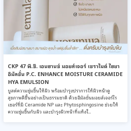
CKP 47 พี.ซี. เอนฮานซ์ มอยส์เจอร์ เซราไมด์ ไฮยา
อิมัลชั่น P.C. ENHANCE MOISTURE CERAMIDE
HYA EMULSION
บูสต์ความชุ่มชื้นให้ผิว พร้อมบำรุงปราการให้ผิวหน้าดู
สุขภาพดีขึ้นอย่างเป็นธรรมชาติ ด้วยอิมัลชั่นมอยส์เจอร์ไร
เซอร์ที่มี Ceramide NP และ Phytosphingosine ช่วยให้
ความชุ่มชื้นกับผิว และบำรุงผิวหน้าที่แห้งใ...