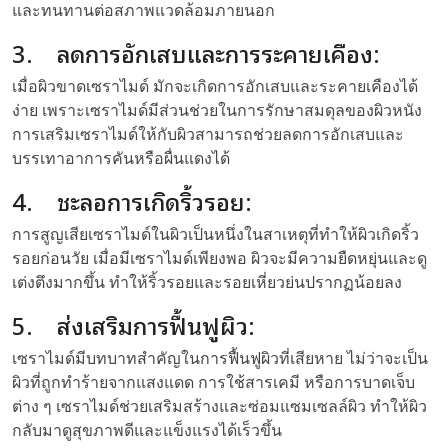
และทนทานต่อสภาพแวดล้อมภายนอก
3. ลดการอักเสบและการระคายเคือง:
เมื่อผิวขาดเซราไมด์ มักจะเกิดการอักเสบและระคายเคืองได้
ง่าย เพราะเซราไมด์มีส่วนช่วยในการรักษาสมดุลของผิวหนัง
การเสริมเซราไมด์ให้กับผิวสามารถช่วยลดการอักเสบและ
บรรเทาอาการคันหรือผื่นแดงได้
4. ชะลอการเกิดริ้วรอย:
การสูญเสียเซราไมด์ในผิวเป็นหนึ่งในสาเหตุที่ทำให้ผิวเกิดริ้ว
รอยก่อนวัย เมื่อมีเซราไมด์เพียงพอ ผิวจะมีความยืดหยุ่นและดู
เต่งตึงมากขึ้น ทำให้ริ้วรอยและรอยเหี่ยวย่นปรากฏน้อยลง
5. ส่งเสริมการฟื้นฟูผิว:
เซราไมด์มีบทบาทสำคัญในการฟื้นฟูผิวที่เสียหาย ไม่ว่าจะเป็น
ผิวที่ถูกทำร้ายจากแสงแดด การใช้สารเคมี หรือการบาดเจ็บ
ต่าง ๆ เซราไมด์ช่วยเสริมสร้างและซ่อมแซมเซลล์ผิว ทำให้ผิว
กลับมาดูสุขภาพดีและแข็งแรงได้เร็วขึ้น