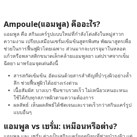
Ampoule(แอมพูล) คืออะไร?
แอมพูล คือ สกินแคร์รูปแบบใหม่ที่กำลังโด่งดังในหมู่สาวก
ความงาม เปรียบเสมือนเซรั่มเข้มข้นสูตรพิเศษ พัฒนาสูตรเพื่อ
ช่วยในการฟื้นฟูผิวโดยเฉพาะ ส่วนมากจะบรรจุมาในหลอด
แก้วหรือพลาสติกขนาดเล็กคล้ายแอมพูลยา แต่ปราศจากเข็ม
ฉีดยา มาพร้อมจุดเด่นดังนี้
สารสกัดเข้มข้น: อัดแน่นด้วยสารสำคัญที่บำรุงผิวอย่างล้ำ
ลึก ช่วยฟื้นฟูผิวได้อย่างเร่งด่วน
เนื้อสัมผัส: บางเบา ซึมซาบรวดเร็ว ไม่เหนียวเหนอะหนะ
ใช้ได้กับทุกสภาพผิวตามความต้องการ
ผลลัพธ์: เห็นผลลัพธ์ได้ชัดเจนและรวดเร็วกว่าสกินแคร์รูป
แบบอื่นๆ
แอมพูล vs เซรั่ม: เหมือนหรือต่าง?
แอมพูล และ เซรั่ม ต่างเป็นสกินแคร์ยอดนิยมที่ช่วยบำรุงผิว แต่