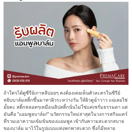
ถ้าใครได้ดูซีรีย์เกาหลีบ่อยๆ คงต้องเคยเห็นตัวละครในซีรีย์
หยิบบาล์มสติ้กขึ้นมาทาผิวระหว่างวัน ให้ผิวดูฉ่ำวาว แน่เลยใช่
มั้ยคะ สติ้กหลอดๆเหมือนลิปสติ้กนั่นไม่ใช่แค่เซรั่มธรรมดา แต่
มันคือ "แอมพูลบาล์ม!" นวัตกรรมใหม่ล่าสุดในวงการสกินแคร์
ที่รวมเอาความเข้มข้นของแอมพูล เข้ากับความสะดวกสบาย
ของบาล์ม มาไว้ในรูปแบบแท่งพกพาสะดวก ซึ่งก็มีหลาย