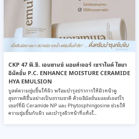
CKP 47 พี.ซี. เอนฮานซ์ มอยส์เจอร์ เซราไมด์ ไฮยา
อิมัลชั่น P.C. ENHANCE MOISTURE CERAMIDE
HYA EMULSION
บูสต์ความชุ่มชื้นให้ผิว พร้อมบำรุงปราการให้ผิวหน้าดู
สุขภาพดีขึ้นอย่างเป็นธรรมชาติ ด้วยอิมัลชั่นมอยส์เจอร์ไร
เซอร์ที่มี Ceramide NP และ Phytosphingosine ช่วยให้
ความชุ่มชื้นกับผิว และบำรุงผิวหน้าที่แห้งใ...