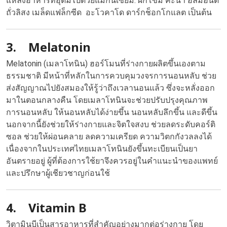
แหล่งอาหารที่อุดมไปด้วยแมกนีเซียม: ผักโขม คะน้า อัลมอนด์
ถั่วลิสง
เมล็ดแฟล็กซีด
อะโวคาโด ดาร์กช็อกโกแลต เป็นต้น
3. Melatonin
Melatonin (เมลาโทนิน) ฮอร์โมนที่ร่างกายผลิตขึ้นเองตาม
ธรรมชาติ มีหน้าที่หลักในการควบคุมวงจรการนอนหลับ ช่วย
ส่งสัญญาณไปยังสมองให้รู้ว่าถึงเวลานอนแล้ว ซึ่งจะหลั่งออก
มาในตอนกลางคืน โดยเมลาโทนินจะช่วยปรับปรุงคุณภาพ
การนอนหลับ ให้นอนหลับได้ง่ายขึ้น นอนหลับลึกขึ้น และดีขึ้น
นอกจากนี้ยังช่วยให้ร่างกายและจิตใจสงบ ช่วยลดระดับคอร์ติ
ซอล ช่วยให้ผ่อนคลาย ลดความเครียด ความวิตกกังวลลงได้
เนื่องจากในประเทศไทยเมลาโทนินยังขึ้นทะเบียนเป็นยา
อันตรายอยู่ ผู้ที่ต้องการใช้ยาจึงควรอยู่ในคำแนะนำของแพทย์
และปรึกษาผู้เชียวชาญก่อนใช้
4. Vitamin B
วิตามินบีเป็นสารอาหารที่สำคัญอย่างมากต่อร่างกาย โดย