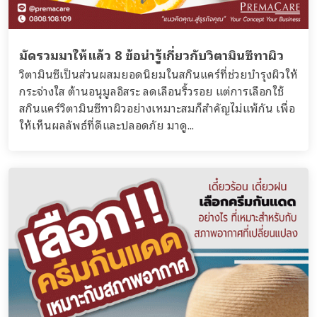
มัดรวมมาให้แล้ว 8 ข้อน่ารู้เกี่ยวกับวิตามินซีทาผิว
วิตามินซีเป็นส่วนผสมยอดนิยมในสกินแคร์ที่ช่วยบำรุงผิวให้
กระจ่างใส ต้านอนุมูลอิสระ ลดเลือนริ้วรอย แต่การเลือกใช้
สกินแคร์วิตามินซีทาผิวอย่างเหมาะสมก็สำคัญไม่แพ้กัน เพื่อ
ให้เห็นผลลัพธ์ที่ดีและปลอดภัย มาดู...