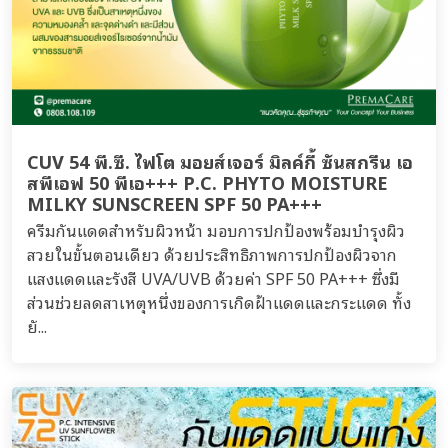
CUV 54 พี.ซี. ไฟโต มอยส์เจอร์ มิลค์กี้ ซันสกรีน เอ
สพีเอฟ 50 พีเอ+++ P.C. PHYTO MOISTURE
MILKY SUNSCREEN SPF 50 PA+++
ครีมกันแดดสำหรับผิวหน้า มอบการปกป้องพร้อมบำรุงผิว
สวยในขั้นตอนเดียว ด้วยประสิทธิภาพการปกป้องผิวจาก
แสงแดดและรังสี UVA/UVB ด้วยค่า SPF 50 PA+++ ซึ่งมี
ส่วนช่วยลดสาเหตุหนึ่งของการเกิดฝ้าแดดและกระแดด ทั้ง
ยั...