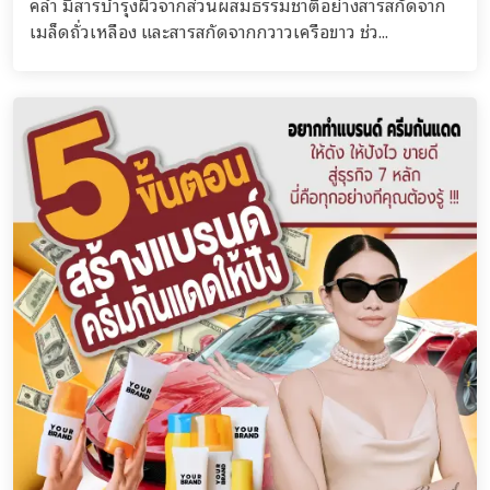
คล้ำ มีสารบำรุงผิวจากส่วนผสมธรรมชาติอย่างสารสกัดจาก
เมล็ดถั่วเหลือง และสารสกัดจากกวาวเครือขาว ช่ว...