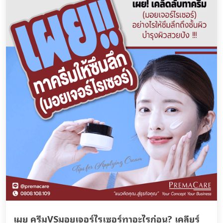
เผย ครีมVSมอยเจอร์ไรเซอร์ทาอะไรก่อน? เคลียร์