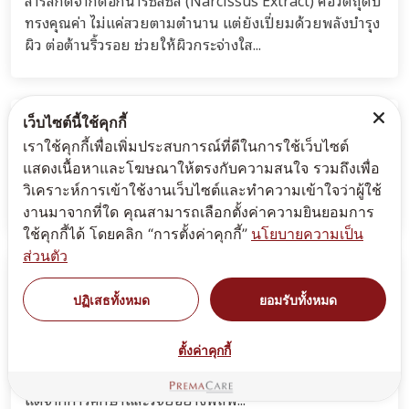
เว็บไซต์นี้ใช้คุกกี้
เราใช้คุกกี้เพื่อเพิ่มประสบการณ์ที่ดีในการใช้เว็บไซต์
ดูแลผิวแบบคลีโอพัตราด้วย Cleopatra MILK
แสดงเนื้อหาและโฆษณาให้ตรงกับความสนใจ รวมถึงเพื่อ
Collection
วิเคราะห์การเข้าใช้งานเว็บไซต์และทำความเข้าใจว่าผู้ใช้
PhytoMilk นมพืช สารใหม่ดีต่อผิว ดีต่อใจ ชุดเซท
งานมาจากที่ใด คุณสามารถเลือกตั้งค่าความยินยอมการ
ผลิตภัณฑ์ที่เรากล้าขอแนะนำ
ใช้คุกกี้ได้ โดยคลิก “การตั้งค่าคุกกี้”
นโยบายความเป็น
ส่วนตัว
ปฏิเสธทั้งหมด
ยอมรับทั้งหมด
ตั้งค่าคุกกี้