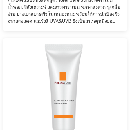
น้ำหอม, สีสังเคราะห์ และสารพาราเบน พกพาสะดวก ถูเกลี่ย
ง่าย บางเบาสบายผิว ไม่เหนอะหนะ พร้อมให้การปกป้องผิว
จากแสงแดด และรังสี UVA&UVB ซึ่งเป็นสาเหตุหนึ่งขอ...