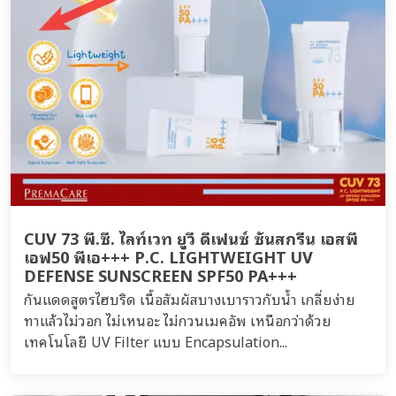
CUV 73 พี.ซี. ไลท์เวท ยูวี ดีเฟนซ์ ซันสกรีน เอสพี
เอฟ50 พีเอ+++ P.C. LIGHTWEIGHT UV
DEFENSE SUNSCREEN SPF50 PA+++
กันแดดสูตรไฮบริด เนื้อสัมผัสบางเบาราวกับน้ำ เกลี่ยง่าย
ทาแล้วไม่วอก ไม่เหนอะ ไม่กวนเมคอัพ เหนือกว่าด้วย
เทคโนโลยี UV Filter แบบ Encapsulation...