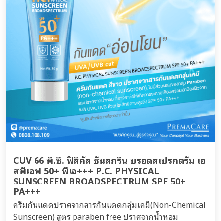
CUV 66 พี.ซี. ฟิสิคัล ซันสกรีน บรอดสเปรกตรัม เอ
สพีเอฟ 50+ พีเอ+++ P.C. PHYSICAL
SUNSCREEN BROADSPECTRUM SPF 50+
PA+++
ครีมกันแดดปราศจากสารกันแดดกลุ่มเคมี(Non-Chemical
Sunscreen) สูตร paraben free ปราศจากน้ำหอม