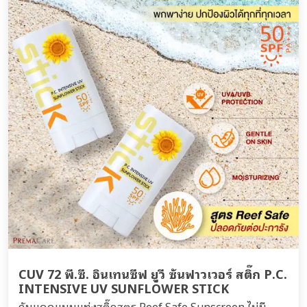
CUV 72 พี.ซี. อินเทนซีฟ ยูวี ซันฟาวเวอร์ สติ๊ก P.C.
INTENSIVE UV SUNFLOWER STICK
กันแดดแบบแท่งสติ๊กสูตร Reef Safe Sunscreen ไม่มี