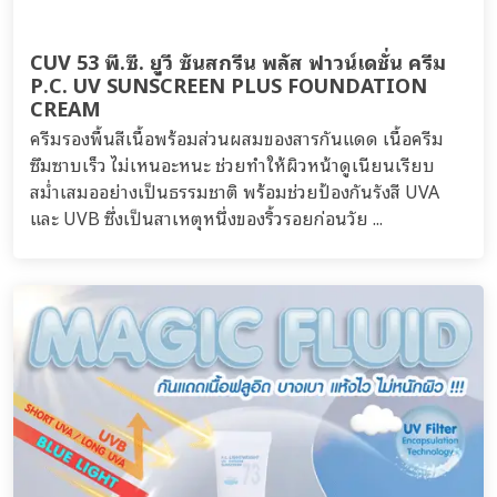
CUV 53 พี.ซี. ยูวี ซันสกรีน พลัส ฟาวน์เดชั่น ครีม
P.C. UV SUNSCREEN PLUS FOUNDATION
CREAM
ครีมรองพื้นสีเนื้อพร้อมส่วนผสมของสารกันแดด เนื้อครีม
ซึมซาบเร็ว ไม่เหนอะหนะ ช่วยทำให้ผิวหน้าดูเนียนเรียบ
สม่ำเสมออย่างเป็นธรรมชาติ พร้อมช่วยป้องกันรังสี UVA
และ UVB ซึ่งเป็นสาเหตุหนึ่งของริ้วรอยก่อนวัย ...