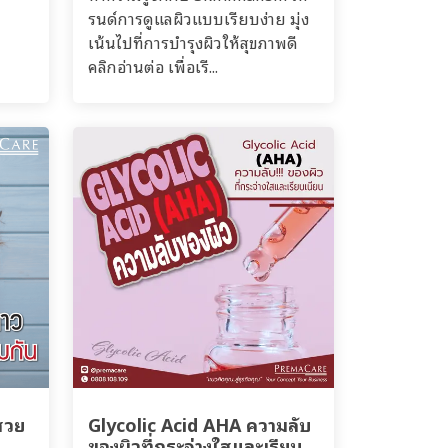
รนด์การดูแลผิวแบบเรียบง่าย มุ่ง
เน้นไปที่การบำรุงผิวให้สุขภาพดี
คลิกอ่านต่อ เพื่อเรี...
สวย
Glycolic Acid AHA ความลับ
ของผิวที่กระจ่างใสและเรียบ