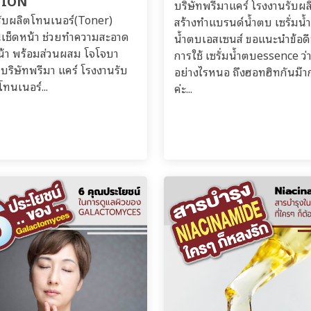
TION
บริษัทพรีมาแคร์ โรงงานรับผล
รับผลิตโทนเนอร์(Toner)
สร้างทำแบรนด์น้ำตบ เซรั่มน
่นเช็ดหน้า ช่วยทำความสะอาด
น้ำตบเอสเซนส์ ขอแนะนำข้อด
น้า พร้อมส่วนผสม โจโจบา
การใช้ เซรั่มน้ำตบessence ว่า
บริษัทพรีมา แคร์ โรงงานรับ
อย่างไรหนอ ถึงฮอทฮิทกันม๊
โทนเนอร์...
ค่ะ...