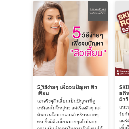
5 วิธีง่ายๆ เพื่อจบปัญหา สิว
SKI
เสี้ยน
สกิน
ผิวว
เอาจริงๆสิวเสี้ยนเป็นปัญหาที่ดู
แนะน
เหมือนไม่ใหญ่นะ แค่เรื่องสิวๆ แต่
วัยก
มันกวนใจมากเลยสำหรับหลายๆ
แคร์
คน ยิ่งมีสิวเสี้ยนมากๆเข้ามันจะ
เพื่
กลายเป็นปัญหาในการเข้าสังคมได้