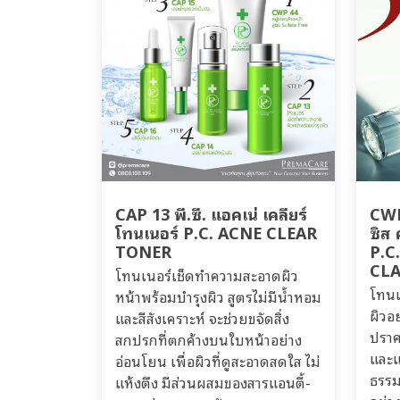
CAP 13 พี.ซี. แอคเน่ เคลียร์
CWP 
โทนเนอร์ P.C. ACNE CLEAR
ซิส 
TONER
P.C
CLA
โทนเนอร์เช็ดทำความสะอาดผิว
โทนเ
หน้าพร้อมบำรุงผิว สูตรไม่มีน้ำหอม
ผิวอ
และสีสังเคราะห์ จะช่วยขจัดสิ่ง
ปราศ
สกปรกที่ตกค้างบนใบหน้าอย่าง
และแ
อ่อนโยน เพื่อผิวที่ดูสะอาดสดใส ไม่
ธรรม
แห้งตึง มีส่วนผสมของสารแอนตี้-