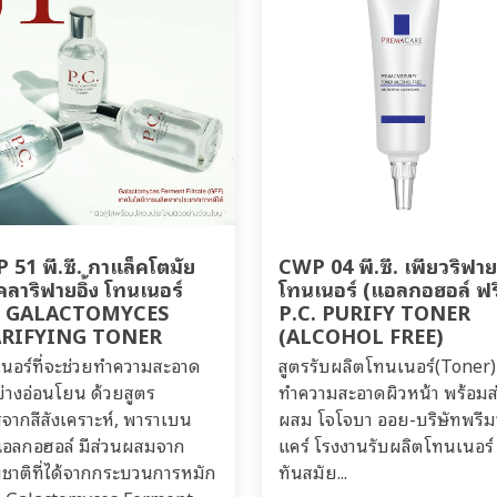
51 พี.ซี. กาแล็คโตมัย
CWP 04 พี.ซี. เพียวริฟาย
คลาริฟายอิ้ง โทนเนอร์
โทนเนอร์ (แอลกอฮอล์ ฟร
. GALACTOMYCES
P.C. PURIFY TONER
RIFYING TONER
(ALCOHOL FREE)
นอร์ที่จะช่วยทำความสะอาด
สูตรรับผลิตโทนเนอร์(Toner)
ย่างอ่อนโยน ด้วยสูตร
ทำความสะอาดผิวหน้า พร้อมส
จากสีสังเคราะห์, พาราเบน
ผสม โจโจบา ออย-บริษัทพรีม
อลกอฮอล์ มีส่วนผสมจาก
แคร์ โรงงานรับผลิตโทนเนอร
ชาติที่ได้จากกระบวนการหมัก
ทันสมัย...