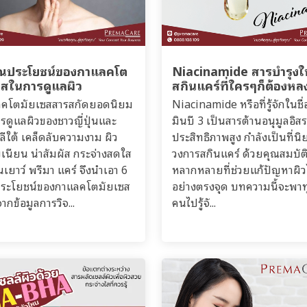
ุณประโยชน์ของกาแลคโต
Niacinamide สารบำรุงใ
ซิสในการดูแลผิว
สกินแคร์ที่ใครๆก็ต้องหล
คโตมัยเซสสารสกัดยอดนิยม
Niacinamide หรือที่รู้จักในชื่
รดูแลผิวของชาวญี่ปุ่นและ
มินบี 3 เป็นสารต้านอนุมูลอิสระ
ลีใต้ เคล็ดลับความงาม ผิว
ประสิทธิภาพสูง กำลังเป็นที่น
บเนียน น่าสัมผัส กระจ่างสดใส
วงการสกินแคร์ ด้วยคุณสมบัต
นเยาว์ พรีมา แคร์ จึงนำเอา 6
หลากหลายที่ช่วยแก้ปัญหาผิว
ระโยชน์ของกาแลคโตมัยเซส
อย่างตรงจุด บทความนี้จะพาท
้จากข้อมูลการวิจ...
คนไปรู้จั...