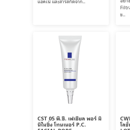
อย่า
แอคเน่ และสารสกัดจาก...
Filtr
ข...
CST 05 พี.ซี. เฟเชียล พอร์ มิ
CWP 
นิไมซิ่ง โทนเนอร์ P.C.
โลช