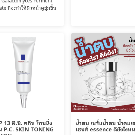
ง Galactomyces Ferment
ate ที่จะทำให้ผิวหน้าดูชุ่มชื้น
13 พี.ซี. สกิน โทนนิ่ง
น้ำตบ เซรั่มน้ำตบ น้ำตบเ
ั่น P.C. SKIN TONING
เซนส์ essence ดียังไงห