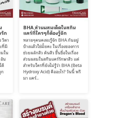
น
BHA ส่วนผสมเด็ดในสกิน
งรัก
แคร์ที่ใครๆก็ต้องรู้จัก
อ วิตา
หลายๆคนคงจะรู้จัก BHA กันอยู่
ที่มี
บ้างแล้วใช่มั้ยคะ ในเรื่องของการ
ิยมใน
ช่วยผลักสิว ดันสิว ขึ้นชื่อในเรื่อง
ิอัน
ส่วนผสมในสกินแคร์รักษาสิว แต่
ได้
สำหรับใครที่ยังไม่รู้ว่า BHA (Beta
ุก
Hydroxy Acid) คืออะไร? วันนี้ พรี
มา แคร์...