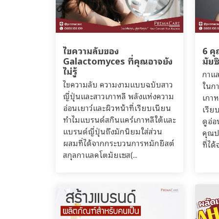
ไขความลับของ
6 ค
Galactomyces ที่คุณอาจยัง
มัย
ไม่รู้
กาแล
ไขความลับ ความงามแบบฉบับสาว
ในกา
ญี่ปุ่นและสาวเกาหลี พลังแห่งความ
เกาห
อ่อนเยาว์และผิวหน้าที่เรียบเนียน
เรีย
ทำไมแบรนด์สกินแคร์เกาหลีใต้และ
ดูอ่อ
แบรนด์ญี่ปุ่นถึงมักนิยมใส่ส่วน
คุณป
ผสมที่ได้จากกระบวนการหมักยีสต์
ที่ได
สกุลกาแลคโตมัยเซส(...