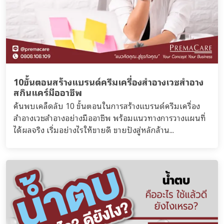
10ขั้นตอนสร้างแบรนด์ครีมเครื่องสำอางเวชสำอาง
สกินแคร์มืออาชีพ
ค้นพบเคล็ดลับ 10 ขั้นตอนในการสร้างแบรนด์ครีมเครื่อง
สำอางเวชสำอางอย่างมืออาชีพ พร้อมแนวทางการวางแผนที่
ได้ผลจริง เริ่มอย่างไรให้ขายดี ขายปังสู่หลักล้าน...