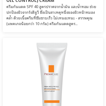
ครีมกันแดด SPF 40 สูตรปราศจากน้ำมัน และน้ำหอม ช่วย
ปกป้องผิวจากรังสียูวี ซึ่งเป็นสาเหตุหนึ่งของผิวหน้าหมอง
คล้ำ ด้วยเนื้อครีมที่ซึมซาบเร็ว ไม่เหนอะหนะ - สรรพคุณ
(แพคเกจน้อยกว่า 10 กรัม) ครีมกันแดดสูตร...