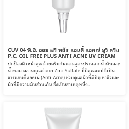
CUV 04 พี.ซี. ออย ฟรี พลัส แอนตี้ แอคเน่ ยูวี ครีม
P.C. OIL FREE PLUS ANTI ACNE UV CREAM
ปกป้องผิวหน้าคุณด้วยครีมกันแดดสูตรปราศจากน้ำมันและ
น้ำหอม ผสานคุณค่าจาก Zinc Sulfate ที่มีคุณสมบัติเป็น
สารแอนตี้แอคเน่ (Anti-Acne) ช่วยดูแลผิวที่มีปัญหาสิวและ
ผิวที่มีความมันส่วนเกิน ซึ่งเป็นสาเหตุหนึ่ง...