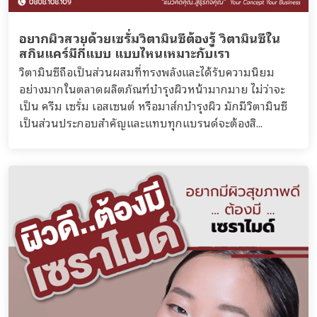
อยากผิวสวยด้วยเซรั่มวิตามินซีต้องรู้ วิตามินซีใน
สกินแคร์มีกี่แบบ แบบไหนเหมาะกับเรา
วิตามินซีถือเป็นส่วนผสมที่ทรงพลังและได้รับความนิยม
อย่างมากในตลาดผลิตภัณฑ์บำรุงผิวหน้ามากมาย ไม่ว่าจะ
เป็น ครีม เซรั่ม เอสเซนต์ หรือมาส์กบำรุงผิว มักมีวิตามินซี
เป็นส่วนประกอบสำคัญและแทบทุกแบรนด์จะต้องสิ...