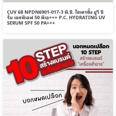
CUV 68 NPDN6901-017-3 พี.ซี. ไฮเดรติ้ง ยูวี ซี
รั่ม เอสพีเอฟ 50 พีเอ+++ P.C. HYDRATING UV
SERUM SPF 50 PA+++