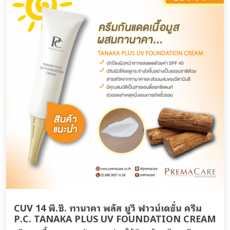
CUV 14 พี.ซี. ทานาคา พลัส ยูวี ฟาวน์เดชั่น ครีม
P.C. TANAKA PLUS UV FOUNDATION CREAM