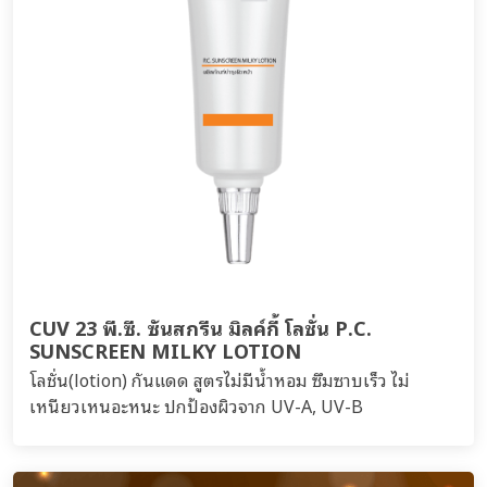
CUV 23 พี.ซี. ซันสกรีน มิลค์กี้ โลชั่น P.C.
SUNSCREEN MILKY LOTION
โลชั่น(lotion) กันแดด สูตรไม่มีน้ำหอม ซึมซาบเร็ว ไม่
เหนียวเหนอะหนะ ปกป้องผิวจาก UV-A, UV-B