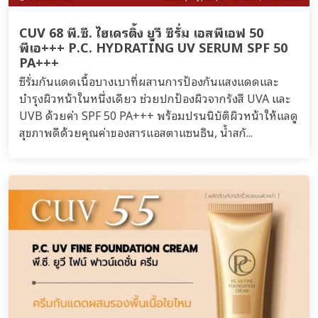
CUV 68 พี.ซี. ไฮเดรติ้ง ยูวี ซีรั่ม เอสพีเอฟ 50
พีเอ+++ P.C. HYDRATING UV SERUM SPF 50
PA+++
ซีรั่มกันแดดเนื้อบางเบาที่ผสานการป้องกันแสงแดดและ
บำรุงผิวหน้าในหนึ่งเดียว ช่วยปกป้องผิวจากรังสี UVA และ
UVB ด้วยค่า SPF 50 PA+++ พร้อมปรนนิบัติผิวหน้าให้แลดู
สุขภาพดีด้วยคุณค่าของสารแอสตาแซนธิน, น้ำสกั...