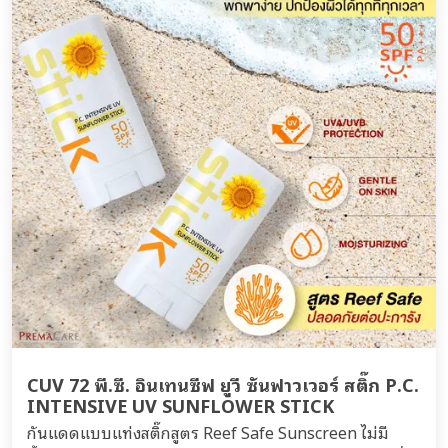
CUV 72 พี.ซี. อินเทนซีฟ ยูวี ซันฟาวเวอร์ สติ๊ก P.C.
INTENSIVE UV SUNFLOWER STICK
กันแดดแบบแท่งสติ๊กสูตร Reef Safe Sunscreen ไม่มี