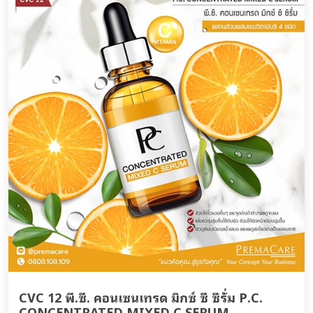
CVC 12 พี.ซี. คอนเซนเทรด มิกซ์ ซี ซีรั่ม P.C.
CONCENTRATED MIXED C SERUM