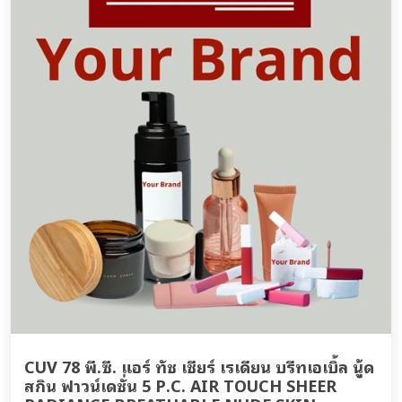
CUV 78 พี.ซี. แอร์ ทัช เชียร์ เรเดียน บรีทเอเบิ้ล นู้ด
สกิน ฟาวน์เดชั่น 5 P.C. AIR TOUCH SHEER