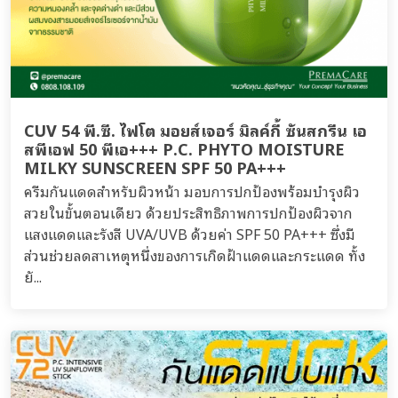
CUV 54 พี.ซี. ไฟโต มอยส์เจอร์ มิลค์กี้ ซันสกรีน เอ
สพีเอฟ 50 พีเอ+++ P.C. PHYTO MOISTURE
MILKY SUNSCREEN SPF 50 PA+++
ครีมกันแดดสำหรับผิวหน้า มอบการปกป้องพร้อมบำรุงผิว
สวยในขั้นตอนเดียว ด้วยประสิทธิภาพการปกป้องผิวจาก
แสงแดดและรังสี UVA/UVB ด้วยค่า SPF 50 PA+++ ซึ่งมี
ส่วนช่วยลดสาเหตุหนึ่งของการเกิดฝ้าแดดและกระแดด ทั้ง
ยั...