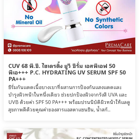
CUV 68 พี.ซี. ไฮเดรติ้ง ยูวี ซีรั่ม เอสพีเอฟ 50
พีเอ+++ P.C. HYDRATING UV SERUM SPF 50
PA+++
ซีรั่มกันแดดเนื้อบางเบาที่ผสานการป้องกันแสงแดดและ
บำรุงผิวหน้าในหนึ่งเดียว ช่วยปกป้องผิวจากรังสี UVA และ
UVB ด้วยค่า SPF 50 PA+++ พร้อมปรนนิบัติผิวหน้าให้แลดู
สุขภาพดีด้วยคุณค่าของสารแอสตาแซนธิน, น้ำสกั...