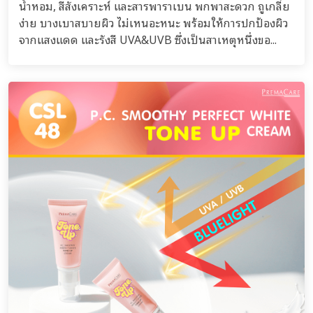
น้ำหอม, สีสังเคราะห์ และสารพาราเบน พกพาสะดวก ถูเกลี่ย
ง่าย บางเบาสบายผิว ไม่เหนอะหนะ พร้อมให้การปกป้องผิว
จากแสงแดด และรังสี UVA&UVB ซึ่งเป็นสาเหตุหนึ่งขอ...