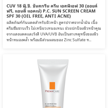
CUV 18 พี.ซี. ซันสกรีน ครีม เอสพีเอฟ 30 (ออยล์
ฟรี, แอนตี้ แอคเน่) P.C. SUN SCREEN CREAM
SPF 30 (OIL FREE, ANTI ACNE)
ผลิตภัณฑ์กันแดดสำหรับผิวหน้า สูตรปราศจากน้ำมัน เนื้อ
ครีมซึมซาบเร็ว ไม่เหนียวเหนอะหนะ ช่วยปกป้องผิวหน้าคุณ
จากแสงแดดและรังสี UVA/UVB อันเป็นสาเหตุหนึ่งของผิว
หน้าหมองคล้ำ พร้อมมีส่วนผสมของ Zinc Sulfate ท...