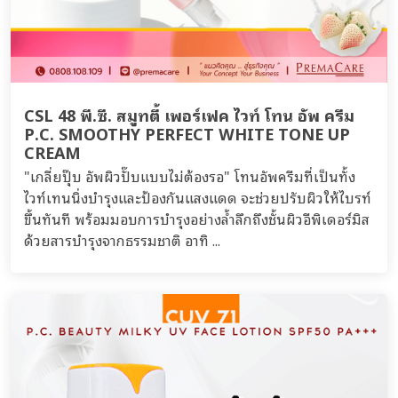
CSL 48 พี.ซี. สมูทตี้ เพอร์เฟค ไวท์ โทน อัพ ครีม
P.C. SMOOTHY PERFECT WHITE TONE UP
CREAM
"เกลี่ยปุ๊บ อัพผิวปั๊บแบบไม่ต้องรอ" โทนอัพครีมที่เป็นทั้ง
ไวท์เทนนิ่งบำรุงและป้องกันแสงแดด จะช่วยปรับผิวให้ไบรท์
ขึ้นทันที พร้อมมอบการบำรุงอย่างล้ำลึกถึงชั้นผิวอีพิเดอร์มิส
ด้วยสารบำรุงจากธรรมชาติ อาทิ ...