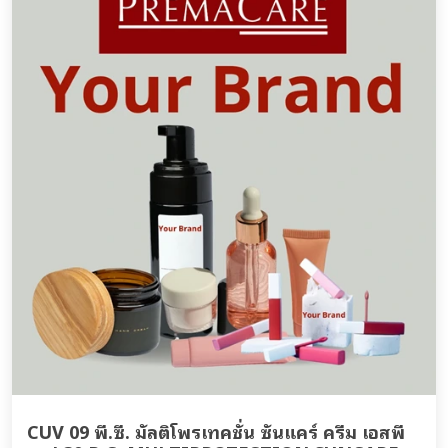
CUV 09 พี.ซี. มัลติโพรเทคชั่น ซันแคร์ ครีม เอสพี