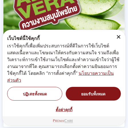
เว็บไซต์นี้ใช้คุกกี้
เราใช้คุกกี้เพื่อเพิ่มประสบการณ์ที่ดีในการใช้เว็บไซต์
แสดงเนื้อหาและโฆษณาให้ตรงกับความสนใจ รวมถึงเพื่อ
วิเคราะห์การเข้าใช้งานเว็บไซต์และทำความเข้าใจว่าผู้ใช้
งานมาจากที่ใด คุณสามารถเลือกตั้งค่าความยินยอมการ
ใช้คุกกี้ได้ โดยคลิก “การตั้งค่าคุกกี้”
นโยบายความเป็น
ส่วนตัว
ว่านหางจระเข้ Aloe Vera คุณค่าความงาม จาก
ปฏิเสธทั้งหมด
ยอมรับทั้งหมด
สมุนไพรไทย
ว่านหางจระเข้ (Aloe Vera) ความลับสมุนไพรไทย คุณค่าของ
ตั้งค่าคุกกี้
ความงามที่ทำให้ผิวชุ่มชื้น ฉ่ำน้ำ กระจ่างใสเปล่งประกาย!...