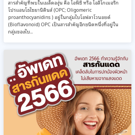
สารสำคัญที่พบในเมล็ดองุ่น คือ โอพีซี หรือ โอลิโกเมอริก
โปรแอนโธไซยานิดินส์ (OPC; Oligomeric
proanthocyanidins ) อยู่ในกลุ่มไบโอฟลาโวนอยด์
(Bioflavonoid) OPC เป็นสารสำคัญอีกชนิดหนึ่งที่อยู่ใน
กลุ่มของไบ...