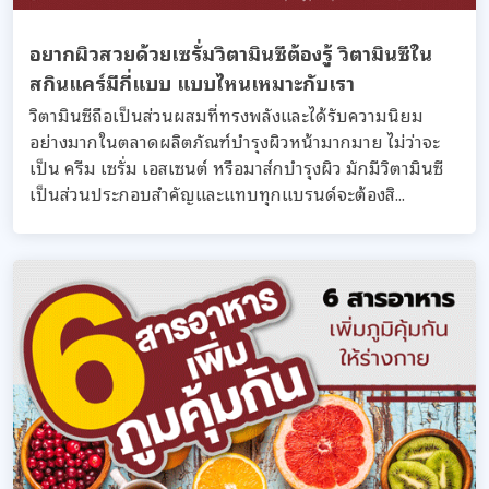
อยากผิวสวยด้วยเซรั่มวิตามินซีต้องรู้ วิตามินซีใน
สกินแคร์มีกี่แบบ แบบไหนเหมาะกับเรา
วิตามินซีถือเป็นส่วนผสมที่ทรงพลังและได้รับความนิยม
อย่างมากในตลาดผลิตภัณฑ์บำรุงผิวหน้ามากมาย ไม่ว่าจะ
เป็น ครีม เซรั่ม เอสเซนต์ หรือมาส์กบำรุงผิว มักมีวิตามินซี
เป็นส่วนประกอบสำคัญและแทบทุกแบรนด์จะต้องสิ...