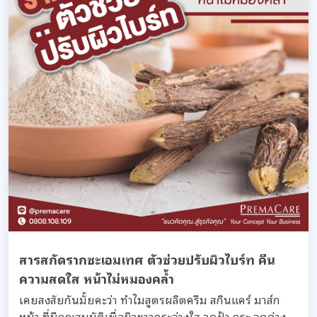
สารสกัดรากชะเอมเทศ ตัวช่วยปรับผิวไบร์ท คืน
ความสดใส หน้าไม่หมองคล้ำ
เคยสงสัยกันมั้ยคะว่า ทำไมสูตรผลิตครีม สกินแคร์ มาส์ก
หน้า ที่มีคุณสมบัติเพื่อผิวขาวกระจ่างใส ลดฝ้า กระ จุดด่าง