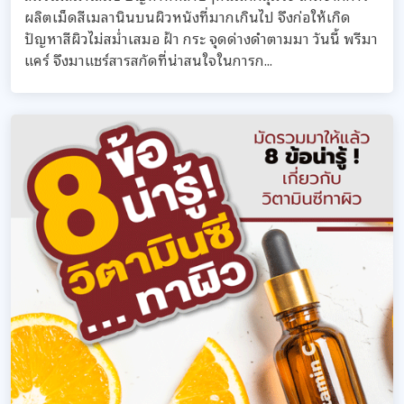
ผลิตเม็ดสีเมลานินบนผิวหนังที่มากเกินไป จึงก่อให้เกิด
ปัญหาสีผิวไม่สม่ำเสมอ ฝ้า กระ จุดด่างดำตามมา วันนี้ พรีมา
แคร์ จึงมาแชร์สารสกัดที่น่าสนใจในการก...