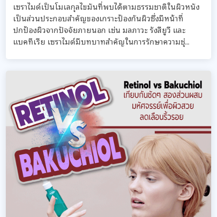
เซราไมด์เป็นโมเลกุลไขมันที่พบได้ตามธรรมชาติในผิวหนัง
เป็นส่วนประกอบสำคัญของเกราะป้องกันผิวซึ่งมีหน้าที่
ปกป้องผิวจากปัจจัยภายนอก เช่น มลภาวะ รังสียูวี และ
แบคทีเรีย เซราไมด์มีบทบาทสำคัญในการรักษาความชุ่...