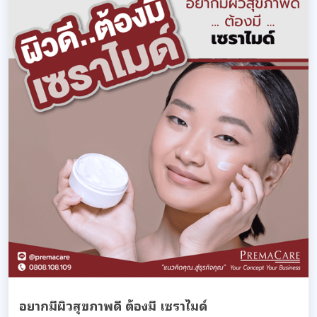
อยากมีผิวสุขภาพดี ต้องมี เซราไมด์