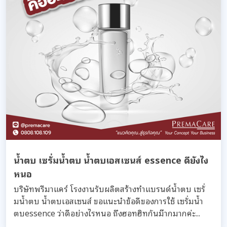
น้ำตบ เซรั่มน้ำตบ น้ำตบเอสเซนส์ essence ดียังไง
หนอ
บริษัทพรีมาแคร์ โรงงานรับผลิตสร้างทำแบรนด์น้ำตบ เซรั่
มน้ำตบ น้ำตบเอสเซนส์ ขอแนะนำข้อดีของการใช้ เซรั่มน้ำ
ตบessence ว่าดีอย่างไรหนอ ถึงฮอทฮิทกันม๊ากมากค่ะ...