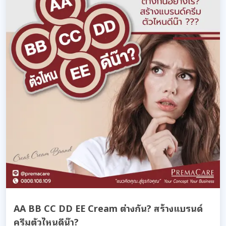
AA BB CC DD EE Cream ต่างกัน? สร้างแบรนด์
ครีมตัวไหนดีน๊า?