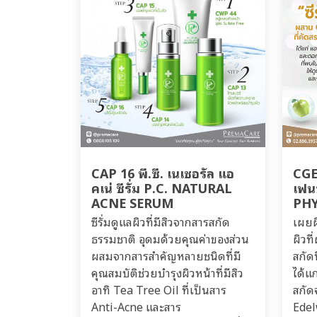
CAP 16 พี.ซี. เนเชอรัล แอ
CGE 
คเน่ ซีรั่ม P.C. NATURAL
เฟนซ
ACNE SERUM
PH
ซีรั่มดูแลผิวที่มีสิวจากสารสกัด
เผยผิ
ธรรมชาติ อุดมด้วยคุณค่าของส่วน
ผิวท
ผสมจากสารสำคัญหลายชนิดที่มี
สกัด
คุณสมบัติช่วยบำรุงผิวหน้าที่มีสิว
ได้แ
อาทิ Tea Tree Oil ที่เป็นสาร
สกัด
Anti-Acne และสาร
Edel