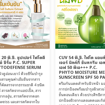
20 พี.ซี. ซุปเปอร์ ไฟโตดี
CUV 54 พี.ซี. ไฟโต มอยส
์ ซีรั่ม P.C. SUPER
เจอร์ มิลค์กี้ ซันสกรีน เอ
YTODEFENSE SERUM
เอฟ 50 พีเอ+++ P.C.
PHYTO MOISTURE MI
วดูอ่อนเยาว์ ด้วยซีรั่มบำรุง
SUNSCREEN SPF 50 P
ี่ผสานคุณค่าเข้มข้นจากสาร
ครีมกันแดดสำหรับผิวหน้า ม
ที่คัดสรรจากธรรมชาติ 4 ชนิด
การปกป้องพร้อมบำรุงผิวสว
ก่ สารสกัดจากแอปเปิ้ล, สาร
ขั้นตอนเดียว ด้วยประสิทธิภ
จากองุ่น, สารสกัดจากดอก
ปกป้องผิวจากแสงแดดและรังส
weiss และสารสกัดจากใบ