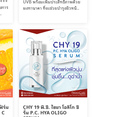
A+++
UVB พร้อมเพิ่มประสิทธิภาพด้วย
องการ
ผงทานาคา ที่จะช่วยบำรุงผิวหน้...
.
ฟิร์ม
CHY 19 พี.ซี. ไฮยา โอลิโก ซี
N C
รั่ม P.C. HYA OLIGO