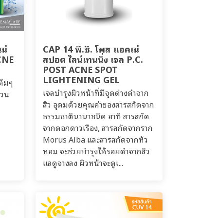
น่
CAP 14 พี.ซี. โพส แอคเน่
CNE
สปอต ไลน์เทนนิ่ง เจล P.C.
POST ACNE SPOT
LIGHTENING GEL
ต้มๆ
เจลบำรุงผิวหน้าที่มีจุดด่างดำจาก
กวน
สิว อุดมด้วยคุณค่าของสารสกัดจาก
ธรรมชาตินานาชนิด อาทิ สารสกัด
จากดอกดาวเรือง, สารสกัดจากราก
Morus Alba และสารสกัดจากหัว
หอม จะช่วยบำรุงให้รอยดำจากสิว
แลดูจางลง ผิวหน้าจะดูเ...