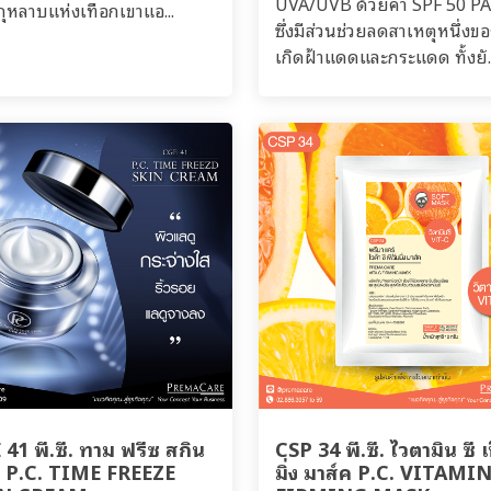
UVA/UVB ด้วยค่า SPF 50 P
ุหลาบแห่งเทือกเขาแอ...
ซึ่งมีส่วนช่วยลดสาเหตุหนึ่งข
เกิดฝ้าแดดและกระแดด ทั้งยั..
41 พี.ซี. ทาม ฟรีซ สกิน
CSP 34 พี.ซี. ไวตามิน ซี เ
ม P.C. TIME FREEZE
มิ่ง มาส์ค P.C. VITAMI