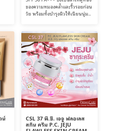
ของความหมองคล้ำและริ้วรอยก่อน
วัย พร้อมทั้งบำรุงผิวให้เนียนนุ่ม...
วน์
CSL 37 พี.ซี. เจจู ฟลอเลส
สกิน ครีม P.C. JEJU
FLAWLESS SKIN CREAM