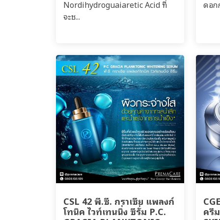
Nordihydroguaiaretic Acid ที่
ดอกก
จะช...
CSL 42 พี.ซี. กราเซีย แพลงก์
CGE 
โทนิค ไวท์เทนนิ่ง ซีรั่ม P.C.
ครี