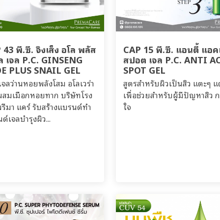
43 พี.ซี. จิงเส็ง อโล พลัส
CAP 15 พี.ซี. แอนตี้ แอคเ
ล เจล P.C. GINSENG
สปอต เจล P.C. ANTI A
E PLUS SNAIL GEL
SPOT GEL
เจลว่านหอยพลังโสม อโลเวร่า
สูตรสำหรับผิวเป็นสิว แตะๆ แ
ผสมเมือกหอยทาก บริษัทโรง
เพื่อช่วยสำหรับผู้มีปัญหาสิว 
รีมา แคร์ รับสร้างแบรนด์ทำ
ใจ
ด์เจลบำรุงผิว...