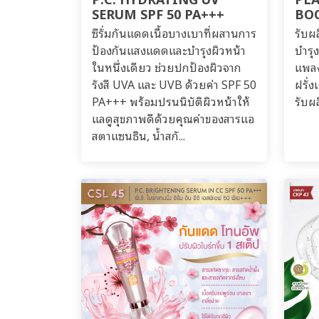
SERUM SPF 50 PA+++
BO
ซีรั่มกันแดดเนื้อบางเบาที่ผสานการ
รับผ
ป้องกันแสงแดดและบำรุงผิวหน้า
บำรุ
ในหนึ่งเดียว ช่วยปกป้องผิวจาก
แพลง
รังสี UVA และ UVB ด้วยค่า SPF 50
ฝรั่
PA+++ พร้อมปรนนิบัติผิวหน้าให้
รับผล
แลดูสุขภาพดีด้วยคุณค่าของสารแอ
สตาแซนธิน, น้ำสกั...