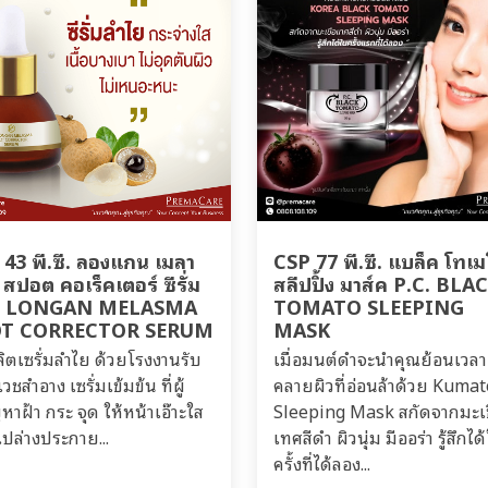
 43 พี.ซี. ลองแกน เมลา
CSP 77 พี.ซี. แบล็ค โทเ
สปอต คอเร็คเตอร์ ซีรั่ม
สลีปปิ้ง มาส์ค P.C. BLA
. LONGAN MELASMA
TOMATO SLEEPING
OT CORRECTOR SERUM
MASK
ลิตเซรั่มลำไย ด้วยโรงงานรับ
เมื่อมนต์ดำจะนำคุณย้อนเวลา
วชสำอาง เซรั่มเข้มข้น ที่ผู้
คลายผิวที่อ่อนล้าด้วย Kumat
หาฝ้า กระ จุด ให้หน้าเอ๊าะใส
Sleeping Mask สกัดจากมะเ
เปล่างประกาย...
เทศสีดำ ผิวนุ่ม มีออร่า รู้สึกได
ครั้งที่ได้ลอง...