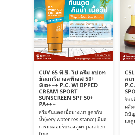
CUV 65 พี.ซี. วิป ครีม สปอท
CSL
ซันสกรีน เอสพีเอฟ 50+
สมา 
พีเอ+++ P.C. WHIPPED
P.C
CREAM SPORT
SP
SUNSCREEN SPF 50+
รับผ
PA+++
ผลิตเ
ครีมกันแดดเนื้อบางเบา สูตรกัน
มีปํญ
น้ำ(very water resistance) มีผล
แลดู
การทดสอบรับรอง สูตร paraben
free