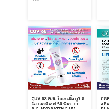
CUV 68 พี.ซี. ไฮเดรติ้ง ยูวี ซี
CGE 
รั่ม เอสพีเอฟ 50 พีเอ+++
สกิน
P.C. HYDRATING UV
PL