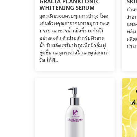
GRACIA PLANKTONIC
SK
WHITENING SERUM
ทำแบ
สูตรเดียวจบครบทุกการบำรุง โดด
สำอา
เด่นด้วยคุณค่าจากมหาสมุทร ทะเล
แพลง
ทราย และธารน้ำแข็งที่รวมกันไว้
พลัม
อย่างลงตัว ตัวช่วยสำหรับผิวขาด
ผลิต
น้ำ รับผลิตเซรั่มบำรุงเพื่อผิวอิ่มฟู
ประเ
ชุ่มชื้น แลดูกระจ่างใสและดูอ่อนกว่า
วัย ให้ผิ...