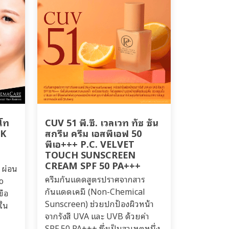
มโท
CUV 51 พี.ซี. เวลเวท ทัช ซัน
CK
สกรีน ครีม เอสพีเอฟ 50
พีเอ+++ P.C. VELVET
TOUCH SUNSCREEN
CREAM SPF 50 PA+++
 ผ่อน
ครีมกันแดดสูตรปราศจากสาร
o
กันแดดเคมี (Non-Chemical
ขือ
Sunscreen) ช่วยปกป้องผิวหน้า
้ใน
จากรังสี UVA และ UVB ด้วยค่า
SPF 50 PA+++ ซึ่งเป็นสาเหตุหนึ่ง