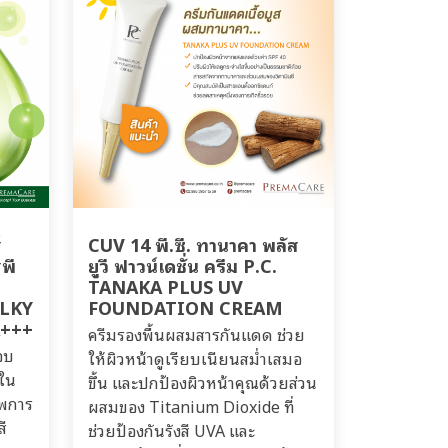
์
CUV 14 พี.ซี. ทานาคา พลัส
สพี
ยูวี ฟาวน์เดชั่น ครีม P.C.
TANAKA PLUS UV
LKY
FOUNDATION CREAM
A+++
ครีมรองพื้นผสมสารกันแดด ช่วย
อบ
ให้ผิวหน้าดูเรียบเนียนสม่ำเสมอ
ยใน
ขึ้น และปกป้องผิวหน้าคุณด้วยส่วน
าพการ
ผสมของ Titanium Dioxide ที่
ี
ช่วยป้องกันรังสี UVA และ