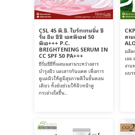
CSL 45 พี.ซี. ไบร์ทเทนนิ่ง ซี
CKP 
รั่ม อิน ซีซี เอสพีเอฟ 50
สเน
พีเอ+++ P.C.
ALO
BRIGHTENING SERUM IN
ผลิต
CC SPF 50 PA+++
เจล 
ซีรั่มซีซีที่ผสมผสานระหว่างสาร
งานพ
บำรุงผิว และสารกันแดด เพื่อการ
แบรน
ดูแลผิวให้ดูมีสุขภาพดีในขั้นตอน
เดียว ทั้งยังช่วยให้ผิวหน้าดู
กระจ่างใสขึ้น...