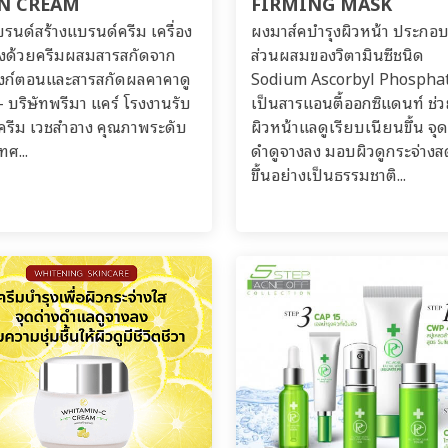
IN CREAM
FIRMING MASK
รนด์สร้างแบรนด์ครีม เครื่อง
ผงมาส์คบำรุงผิวหน้า ประกอ
งด้วยครีมผสมสารสกัดจาก
ส่วนผสมของวิตามินซีชนิด
ก์ตอนและสารสกัดผลคาคาดู
Sodium Ascorbyl Phosphate
- บริษัทพรีมา แคร์ โรงงานรับ
เป็นสารแอนตี้ออกซิแดนท์ ช่ว
ครีม เวชสำอาง คุณภาพระดับ
ผิวหน้าแลดูเรียบเนียนขึ้น จุด
ทศ...
ดำดูจางลง มอบผิวดูกระจ่าง
ขึ้นอย่างเป็นธรรมชาติ...