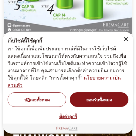
เว็บไซต์นี้ใช้คุกกี้
CAP 16 พี.ซี. เนเชอรัล แอคเน่ ซีรั่ม P.C.
เราใช้คุกกี้เพื่อเพิ่มประสบการณ์ที่ดีในการใช้เว็บไซต์
NATURAL ACNE SERUM
แสดงเนื้อหาและโฆษณาให้ตรงกับความสนใจ รวมถึงเพื่อ
ซีรั่มดูแลผิวที่มีสิวจากสารสกัดธรรมชาติ อุดมด้วยคุณค่าของ
วิเคราะห์การเข้าใช้งานเว็บไซต์และทำความเข้าใจว่าผู้ใช้
ส่วนผสมจากสารสำคัญหลายชนิดที่มีคุณสมบัติช่วยบำรุงผิว
งานมาจากที่ใด คุณสามารถเลือกตั้งค่าความยินยอมการ
หน้าที่มีสิว อาทิ Tea Tree Oil ที่เป็นสาร Anti-Acne และสาร
ใช้คุกกี้ได้ โดยคลิก “การตั้งค่าคุกกี้”
นโยบายความเป็น
Nordihydroguaiaretic Acid ที่จะช...
ส่วนตัว
ปฏิเสธทั้งหมด
ยอมรับทั้งหมด
ตั้งค่าคุกกี้