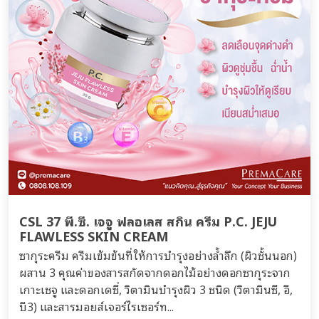
CSL 37 พี.ซี. เจจู ฟลอเลส สกิน ครีม P.C. JEJU
FLAWLESS SKIN CREAM
ซากุระครีม ครีมเข้มข้นที่ให้การบำรุงอย่างล้ำลึก (ผิวชั้นนอก)
ผสาน 3 คุณค่าของสารสกัดจากดอกไม้อย่างดอกซากุระจาก
เกาะเชจู และดอกเดซี่, วิตามินบำรุงผิว 3 ชนิด (วิตามินซี, อี,
บี3) และสารมอยส์เจอร์ไรเซอร์ท...