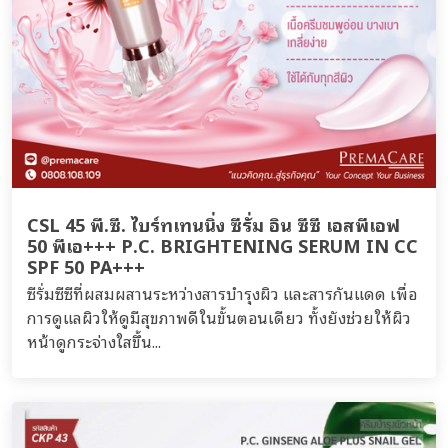
CSL 45 พี.ซี. ไบร์ทเทนนิ่ง ซีรั่ม อิน ซีซี เอสพีเอฟ
50 พีเอ+++ P.C. BRIGHTENING SERUM IN CC
SPF 50 PA+++
ซีรั่มซีซีที่ผสมผสานระหว่างสารบำรุงผิว และสารกันแดด เพื่อ
การดูแลผิวให้ดูมีสุขภาพดีในขั้นตอนเดียว ทั้งยังช่วยให้ผิว
หน้าดูกระจ่างใสขึ้น...