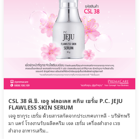
CSL 38 พี.ซี. เจจู ฟลอเลส สกิน เซรั่ม P.C. JEJU
FLAWLESS SKIN SERUM
เจจู ซากุระ เซรั่ม ด้วยสารสกัดจากประเทศเกาหลี - บริษัทพรี
มา แคร์ โรงงานรับผลิตครีม เจล เซรั่ม เครื่องสำอาง เวช
สำอาง อาหารเสริม...