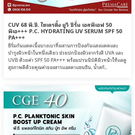
CUV 68 พี.ซี. ไฮเดรติ้ง ยูวี ซีรั่ม เอสพีเอฟ 50
พีเอ+++ P.C. HYDRATING UV SERUM SPF 50
PA+++
ซีรั่มกันแดดเนื้อบางเบาที่ผสานการป้องกันแสงแดดและ
บำรุงผิวหน้าในหนึ่งเดียว ช่วยปกป้องผิวจากรังสี UVA และ
UVB ด้วยค่า SPF 50 PA+++ พร้อมปรนนิบัติผิวหน้าให้แลดู
สุขภาพดีด้วยคุณค่าของสารแอสตาแซนธิน, น้ำสกั...