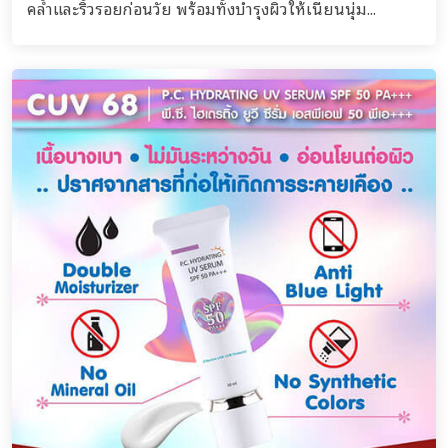
คล้ำและริ้วรอยก่อนวัย พร้อมทั้งบำรุงผิวให้เนียนนุ่ม...