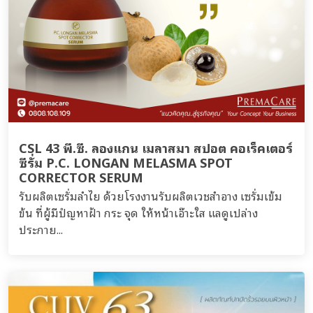
CSL 43 พี.ซี. ลองแกน เมลาสมา สปอต คอเร็คเตอร์
ซีรั่ม P.C. LONGAN MELASMA SPOT
CORRECTOR SERUM
รับผลิตเซรั่มลำไย ด้วยโรงงานรับผลิตเวชสำอาง เซรั่มเข้ม
ข้น ที่ผู้มีปํญหาฝ้า กระ จุด ให้หน้าเอ๊าะใส แลดูเปล่าง
ประกาย...