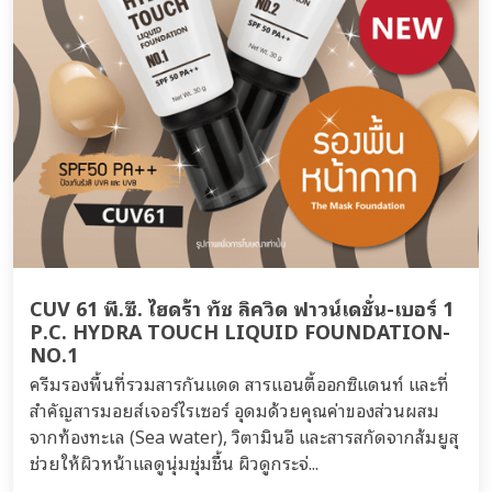
CUV 61 พี.ซี. ไฮดร้า ทัช ลิควิด ฟาวน์เดชั่น-เบอร์ 1
P.C. HYDRA TOUCH LIQUID FOUNDATION-
NO.1
ครีมรองพื้นที่รวมสารกันแดด สารแอนตี้ออกซิแดนท์ และที่
สำคัญสารมอยส์เจอร์ไรเซอร์ อุดมด้วยคุณค่าของส่วนผสม
จากท้องทะเล (Sea water), วิตามินอี และสารสกัดจากส้มยูสุ
ช่วยให้ผิวหน้าแลดูนุ่มชุ่มชื้น ผิวดูกระจ่...