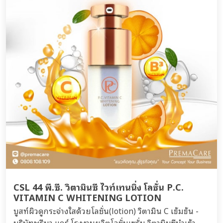
CSL 44 พี.ซี. วิตามินซี ไวท์เทนนิ่ง โลชั่น P.C.
VITAMIN C WHITENING LOTION
บูสท์ผิวดูกระจ่างใสด้วยโลชั่น(lotion) วิตามิน C เข้มข้น -
บริษัทพรีมา แคร์ โรงงานผลิตโลชั่นเซรั่ม วิตามินซีนำเข้า