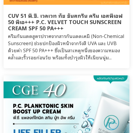
CUV 51 พี.ซี. เวลเวท ทัช ซันสกรีน ครีม เอสพีเอฟ
50 พีเอ+++ P.C. VELVET TOUCH SUNSCREEN
CREAM SPF 50 PA+++
ครีมกันแดดสูตรปราศจากสารกันแดดเคมี (Non-Chemical
Sunscreen) ช่วยปกป้องผิวหน้าจากรังสี UVA และ UVB
ด้วยค่า SPF 50 PA+++ ซึ่งเป็นสาเหตุหนึ่งของความหมอง
คล้ำและริ้วรอยก่อนวัย พร้อมทั้งบำรุงผิวให้เนียนนุ่ม...