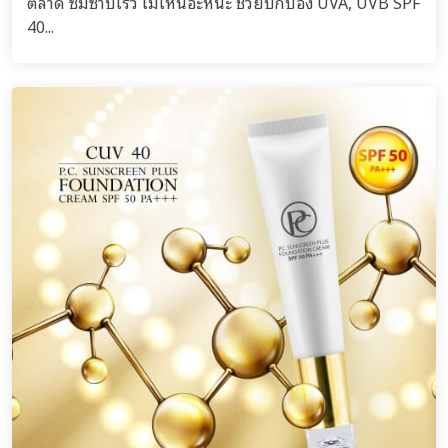
ตลาด ซึมซาบเร็ว ไม่เหนอะหนะ ช่วยปกป้อง UVA, UVB SPF
40...