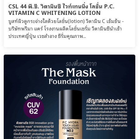
CSL 44 พี.ซี. วิตามินซี ไวท์เทนนิ่ง โลชั่น P.C.
VITAMIN C WHITENING LOTION
บูสท์ผิวดูกระจ่างใสด้วยโลชั่น(lotion) วิตามิน C เข้มข้น -
บริษัทพรีมา แคร์ โรงงานผลิตโลชั่นเซรั่ม วิตามินซีนำเข้า
ประเทศญี่ปุ่น เวชสำอาง ซีรั่มคุณภาพ...