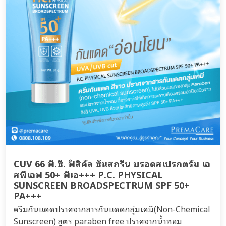
CUV 66 พี.ซี. ฟิสิคัล ซันสกรีน บรอดสเปรกตรัม เอ
สพีเอฟ 50+ พีเอ+++ P.C. PHYSICAL
SUNSCREEN BROADSPECTRUM SPF 50+
PA+++
ครีมกันแดดปราศจากสารกันแดดกลุ่มเคมี(Non-Chemical
Sunscreen) สูตร paraben free ปราศจากน้ำหอม