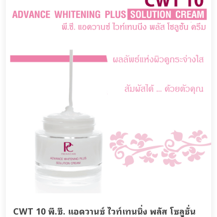
CWT 10 พี.ซี. แอดวานซ์ ไวท์เทนนิ่ง พลัส โซลูชั่น