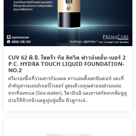
CUV 62 พี.ซี. ไฮดร้า ทัช ลิควิด ฟาวน์เดชั่น-เบอร์ 2
P.C. HYDRA TOUCH LIQUID FOUNDATION-
NO.2
ครีมรองพื้นที่รวมสารกันแดด สารแอนตี้ออกซิแดนท์ และที่
สำคัญสารมอยส์เจอร์ไรเซอร์ อุดมด้วยคุณค่าของส่วนผสม
จากท้องทะเล (Sea water), วิตามินอี และสารสกัดจากส้มยูสุ
ช่วยให้ผิวหน้าแลดูนุ่มชุ่มชื้น ผิวดูกระจ่...