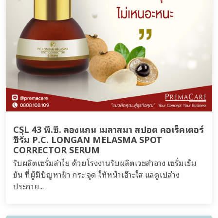
CSL 43 พี.ซี. ลองแกน เมลาสมา สปอต คอเร็คเตอร์
ซีรั่ม P.C. LONGAN MELASMA SPOT
CORRECTOR SERUM
รับผลิตเซรั่มลำไย ด้วยโรงงานรับผลิตเวชสำอาง เซรั่มเข้ม
ข้น ที่ผู้มีปํญหาฝ้า กระ จุด ให้หน้าเอ๊าะใส แลดูเปล่าง
ประกาย...