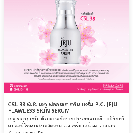
CSL 38 พี.ซี. เจจู ฟลอเลส สกิน เซรั่ม P.C. JEJU
FLAWLESS SKIN SERUM
เจจู ซากุระ เซรั่ม ด้วยสารสกัดจากประเทศเกาหลี - บริษัทพรี
มา แคร์ โรงงานรับผลิตครีม เจล เซรั่ม เครื่องสำอาง เวช
สำอาง อาหารเสริม...