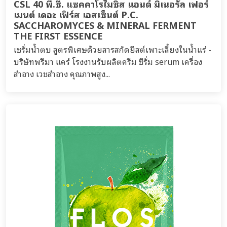
CSL 40 พี.ซี. แซคคาโรไมซิส แอนด์ มิเนอรัล เฟอร์
เมนต์ เดอะ เฟิร์ส เอสเซ็นต์ P.C.
SACCHAROMYCES & MINERAL FERMENT
THE FIRST ESSENCE
เซรั่มน้ำตบ สูตรพิเศษด้วยสารสกัดยีสต์เพาะเลี้ยงในน้ำแร่ -
บริษัทพรีมา แคร์ โรงงานรับผลิตครีม ซีรั่ม serum เครื่อง
สำอาง เวชสำอาง คุณภาพสูง...