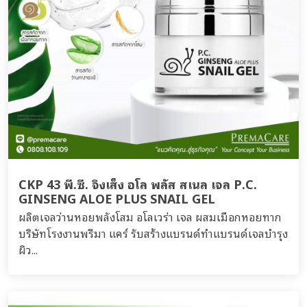
CKP 43 พี.ซี. จิงเส็ง อโล พลัส สเนล เจล P.C.
GINSENG ALOE PLUS SNAIL GEL
ผลิตเจลว่านหอยพลังโสม อโลเวร่า เจล ผสมเมือกหอยทาก
บริษัทโรงงานพรีมา แคร์ รับสร้างแบรนด์ทำแบรนด์เจลบำรุง
ผิว...